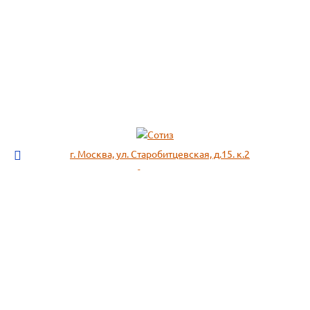
г. Москва, ул. Старобитцевская, д.15. к.2
info@sotizz.ru
+7 (499)
213-03-73
+7 (985)
366-95-44
МЕНЮ
ИНФОРМАЦИЯ
Пожарное оборудование,
СОГЛАСИЕ НА ОБРАБОТКУ
Огнетушители
ПЕРСОНАЛЬНЫХ ДАННЫХ
Респираторы "3М", "Spirotek"
Рекомендации по подбору
(ffp1, ffp2, ffp3)
фильтра к противогазу