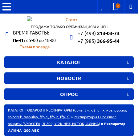
0
ПРОДАЖА ТОЛЬКО ОРГАНИЗАЦИЯМ И ИП !
ВРЕМЯ РАБОТЫ:
+7 (499)
213-03-73
Пн-Пт
с 9-00 до 18-00
+7 (985)
366-95-44
Схема проезда
КАТАЛОГ
НОВОСТИ
ОПРОС
КАТАЛОГ ТОВАРОВ
»
РЕСПИРАТОРЫ (бриз, 3м, o2, unix, нрз, руссиз,
spirotek, manulan, ffp-1, ffp-2, ffp-3)
»
Респираторы FFP2 класс
защиты (SPIROTEK, Л-200, У-2К НРЗ, ИСТОК, АЛИНА)
» Респиратор
АЛИНА -200 АВК