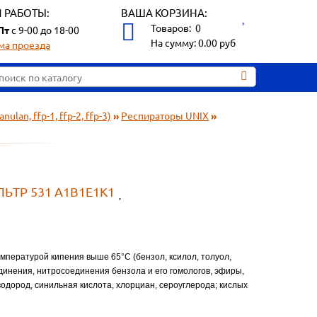
 РАБОТЫ:
ВАША КОРЗИНА:
Товаров:
0
Пт
с 9-00 до 18-00
На сумму:
0.00
руб
ма проезда
ulan, ffp-1, ffp-2, ffp-3)
»
Респираторы UNIX
»
ЛЬТР 531 A1В1Е1К1
мпературой кипения выше 65°С (бензол, ксилол, толуол,
динения, нитросоединения бензола и его гомологов, эфиры,
водород, синильная кислота, хлорциан, сероуглерода; кислых