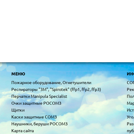
МЕНЮ
ИН
Пожарное оборудование, Огнетушители
СО
Респираторы "3М", "Spirotek" (ffp1, ffp2, ffp3)
Рек
Перчатки Manipula Specialist
Пол
Очки защитные РОСОМЗ
Мар
Щитки
Ист
Каски защитные СОМЗ
Уго
Наушники, беруши РОСОМЗ
Раз
Карта сайта
пуб