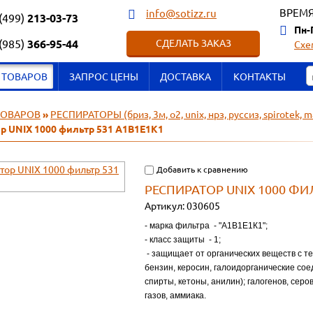
ВРЕМЯ
info@sotizz.ru
(499)
213-03-73
Пн-
(985)
366-95-44
СДЕЛАТЬ ЗАКАЗ
Схе
 ТОВАРОВ
ЗАПРОС ЦЕНЫ
ДОСТАВКА
КОНТАКТЫ
ТОВАРОВ
»
РЕСПИРАТОРЫ (бриз, 3м, o2, unix, нрз, руссиз, spirotek, man
р UNIX 1000 фильтр 531 A1В1Е1К1
Добавить к сравнению
РЕСПИРАТОР UNIX 1000 ФИ
Артикул:
030605
- марка фильтра - "А1В1Е1К1";
- класс защиты - 1;
- защищает от органических веществ с те
бензин, керосин, галоидорганические сое
спирты, кетоны, анилин); галогенов, серо
газов, аммиака.