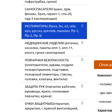
гофротрубка, сумки)
САМОСПАСАТЕЛИ (шанс, гдзк,
феникс, бриз, гарант-1, спи-20,
пду-3 изолирующие)
РЕСПИРАТОРЫ (бриз, 3м, o2, unix,
нрз, руссиз, spirotek, manulan, ffp-1,
ffp-2, ffp-3)
МЕДИЦИНСКИЕ ИЗДЕЛИЯ (аптечки,
носилки, пакеты ипп-1, ипп-11,
кимгз, сумки санитарные)
ПОЖАРНАЯ БЕЗОПАСНОСТЬ
Описа
(огнетушители, рукава, модули
пожаротушения, подставки,
пожарный инвентарь, стволы,
Комплект
головки, клапана, вентили)
- полумас
ЗАЩИТА РУК (перчатки рабочие,
рукавицы, краги, спилковые
- два сме
перчатки, крема)
- поясная
ОЧКИ ЗАЩИТНЫЕ(открытые,
закрытые, с прямой вентиляцией,
Характер