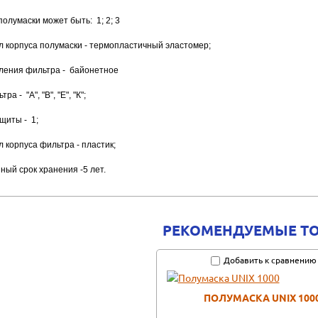
полумаски может быть: 1; 2; 3
л корпуса полумаски - термопластичный эластомер;
пления фильтра - байонетное
ра - "А", "В", "Е", "К";
ащиты - 1;
л корпуса фильтра - пластик;
йный срок хранения -5 лет.
РЕКОМЕНДУЕМЫЕ Т
Добавить к сравнению
ПОЛУМАСКА UNIX 100