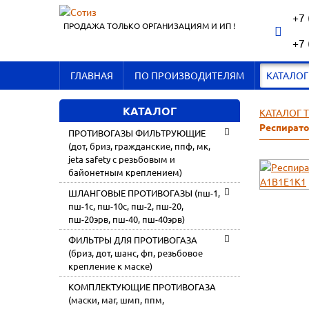
+7 
ПРОДАЖА ТОЛЬКО ОРГАНИЗАЦИЯМ И ИП !
+7 
ГЛАВНАЯ
ПО ПРОИЗВОДИТЕЛЯМ
КАТАЛОГ
КАТАЛОГ
КАТАЛОГ 
Респирато
ПРОТИВОГАЗЫ ФИЛЬТРУЮЩИЕ
(дот, бриз, гражданские, ппф, мк,
jeta safety с резьбовым и
байонетным креплением)
ШЛАНГОВЫЕ ПРОТИВОГАЗЫ (пш-1,
пш-1с, пш-10с, пш-2, пш-20,
пш-20эрв, пш-40, пш-40эрв)
ФИЛЬТРЫ ДЛЯ ПРОТИВОГАЗА
(бриз, дот, шанс, фп, резьбовое
крепление к маске)
КОМПЛЕКТУЮЩИЕ ПРОТИВОГАЗА
(маски, маг, шмп, ппм,