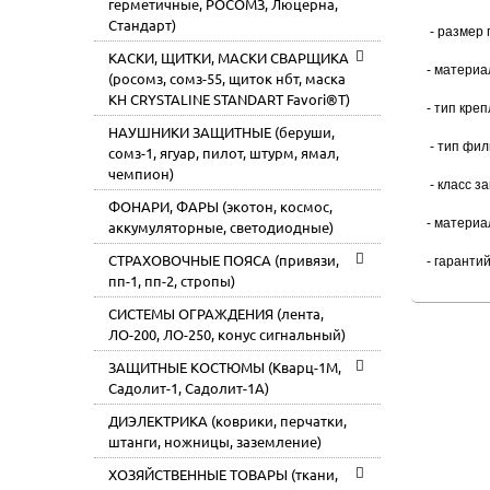
герметичные, РОСОМЗ, Люцерна,
Стандарт)
- размер 
КАСКИ, ЩИТКИ, МАСКИ СВАРЩИКА
- материа
(росомз, сомз-55, щиток нбт, маска
КН CRYSTALINE STANDART Favori®T)
- тип кре
НАУШНИКИ ЗАЩИТНЫЕ (беруши,
- тип фильт
сомз-1, ягуар, пилот, штурм, ямал,
чемпион)
- класс з
ФОНАРИ, ФАРЫ (экотон, космос,
- материа
аккумуляторные, светодиодные)
СТРАХОВОЧНЫЕ ПОЯСА (привязи,
- гаранти
пп-1, пп-2, стропы)
СИСТЕМЫ ОГРАЖДЕНИЯ (лента,
ЛО-200, ЛО-250, конус сигнальный)
ЗАЩИТНЫЕ КОСТЮМЫ (Кварц-1М,
Садолит-1, Садолит-1А)
ДИЭЛЕКТРИКА (коврики, перчатки,
штанги, ножницы, заземление)
ХОЗЯЙСТВЕННЫЕ ТОВАРЫ (ткани,