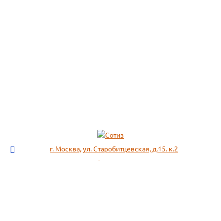
г. Москва, ул. Старобитцевская, д.15. к.2
info@sotizz.ru
+7 (499)
213-03-73
+7 (985)
366-95-44
МЕНЮ
ИНФОРМАЦИЯ
Пожарное оборудование,
СОГЛАСИЕ НА ОБРАБОТКУ