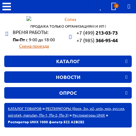
0
ПРОДАЖА ТОЛЬКО ОРГАНИЗАЦИЯМ И ИП !
ВРЕМЯ РАБОТЫ:
+7 (499)
213-03-73
Пн-Пт
с 9-00 до 18-00
+7 (985)
366-95-44
Схема проезда
КАТАЛОГ
НОВОСТИ
ОПРОС
КАТАЛОГ ТОВАРОВ
»
РЕСПИРАТОРЫ (бриз, 3м, o2, unix, нрз, руссиз,
spirotek, manulan, ffp-1, ffp-2, ffp-3)
»
Респираторы UNIX
»
Респиратор UNIX 1000 фильтр 522 A2В2Е2