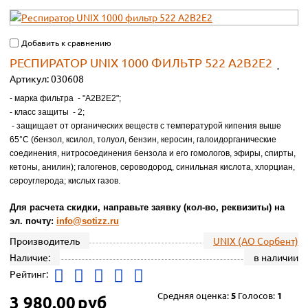
Добавить к сравнению
РЕСПИРАТОР UNIX 1000 ФИЛЬТР 522 A2В2Е2
Артикул:
030608
- марка фильтра - "А2В2Е2";
- класс защиты - 2;
- защищает от органических веществ с температурой кипения выше
65°С (бензол, ксилол, толуол, бензин, керосин, галоидорганические
соединения, нитросоединения бензола и его гомологов, эфиры, спирты,
кетоны, анилин); галогенов, сероводород, синильная кислота, хлорциан,
сероуглерода; кислых газов.
Для расчета скидки, направьте заявку (кол-во, реквизиты) на
эл. почту:
info@sotizz.ru
Производитель
UNIX (АО Сорбент)
Наличие:
в наличии
Рейтинг:
Средняя оценка:
5
Голосов:
1
3 980.00
руб