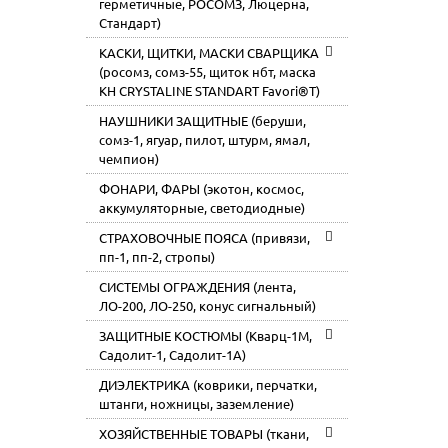
герметичные, РОСОМЗ, Люцерна,
Стандарт)
КАСКИ, ЩИТКИ, МАСКИ СВАРЩИКА
(росомз, сомз-55, щиток нбт, маска
КН CRYSTALINE STANDART Favori®T)
НАУШНИКИ ЗАЩИТНЫЕ (беруши,
сомз-1, ягуар, пилот, штурм, ямал,
чемпион)
ФОНАРИ, ФАРЫ (экотон, космос,
аккумуляторные, светодиодные)
СТРАХОВОЧНЫЕ ПОЯСА (привязи,
пп-1, пп-2, стропы)
СИСТЕМЫ ОГРАЖДЕНИЯ (лента,
ЛО-200, ЛО-250, конус сигнальный)
ЗАЩИТНЫЕ КОСТЮМЫ (Кварц-1М,
Садолит-1, Садолит-1А)
ДИЭЛЕКТРИКА (коврики, перчатки,
штанги, ножницы, заземление)
ХОЗЯЙСТВЕННЫЕ ТОВАРЫ (ткани,