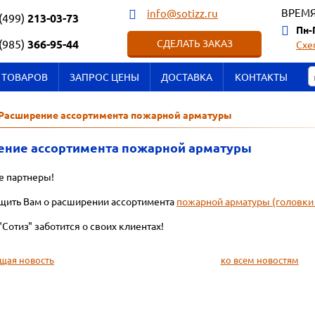
ВРЕМЯ
info@sotizz.ru
(499)
213-03-73
Пн-
(985)
366-95-44
СДЕЛАТЬ ЗАКАЗ
Схе
 ТОВАРОВ
ЗАПРОС ЦЕНЫ
ДОСТАВКА
КОНТАКТЫ
Расширение ассортимента пожарной арматуры
ение ассортимента пожарной арматуры
 партнеры!
щить Вам о расширении ассортимента
пожарной арматуры (головки Г
Сотиз" заботится о своих клиентах!
щая новость
ко всем новостям