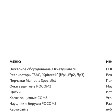
МЕНЮ
ИН
Пожарное оборудование, Огнетушители
СО
Респираторы "3М", "Spirotek" (ffp1, ffp2, ffp3)
Рек
Перчатки Manipula Specialist
Пол
Очки защитные РОСОМЗ
Мар
Щитки
Ист
Каски защитные СОМЗ
Уго
Наушники, беруши РОСОМЗ
Раз
Карта сайта
пуб