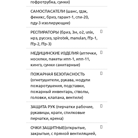
гофротрубка, сумки)
САМОСПАСАТЕЛИ (шанс, гдзк,
феникс, бриз, гарант-1, спи-20,
пду-3 изолирующие)
РЕСПИРАТОРЫ (бриз, 3м, o2, unix,
нрз, руссиз, spirotek, manulan, ffp-1,
ffp-2, ffp-3)
МЕДИЦИНСКИЕ ИЗДЕЛИЯ (аптечки,
носилки, пакеты ипп-1, ипп-11,
кимгз, сумки санитарные)
ПОЖАРНАЯ БЕЗОПАСНОСТЬ
(огнетушители, рукава, модули
пожаротушения, подставки,
пожарный инвентарь, стволы,
головки, клапана, вентили)
ЗАЩИТА РУК (перчатки рабочие,
рукавицы, краги, спилковые
перчатки, крема)
ОЧКИ ЗАЩИТНЫЕ(открытые,
закрытые, с прямой вентиляцией,