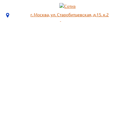
г. Москва, ул. Старобитцевская, д.15. к.2
info@sotizz.ru
+7 (499)
213-03-73
+7 (985)
366-95-44
МЕНЮ
ИНФОРМАЦИЯ
Пожарное оборудование,
СОГЛАСИЕ НА ОБРАБОТКУ
Огнетушители
ПЕРСОНАЛЬНЫХ ДАННЫХ
Респираторы "3М", "Spirotek"
Рекомендации по подбору
(ffp1, ffp2, ffp3)
фильтра к противогазу
Перчатки Manipula Specialist
Полезная информация
Очки защитные РОСОМЗ
Маркировка фильтров
Щитки
История противогаза
Каски защитные СОМЗ
Уголь активный
Наушники, беруши РОСОМЗ
Размещенные предложения на
Карта сайта
сайте не являются публичной
офертой