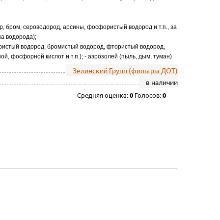
ор, бром, сероводород, арсины, фосфористый водород и т.п., за
а водорода);
лористый водород, бромистый водород, фтористый водород,
ой, фосфорной кислот и т.п.); - аэрозолей (пыль, дым, туман)
Зелинский Групп (фильтры ДОТ)
в наличии
Средняя оценка:
0
Голосов:
0