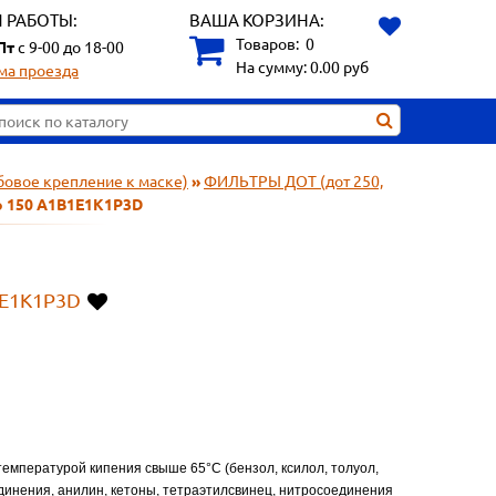
 РАБОТЫ:
ВАША КОРЗИНА:
Товаров:
0
Пт
с 9-00 до 18-00
На сумму:
0.00
руб
ма проезда
бовое крепление к маске)
»
ФИЛЬТРЫ ДОТ (дот 250,
о 150 А1В1Е1К1Р3D
Е1К1Р3D
 температурой кипения cвыше 65°С (бензол, ксилол, толуол,
единения, анилин, кетоны, тетраэтилсвинец, нитросоединения