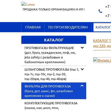
+7 
ПРОДАЖА ТОЛЬКО ОРГАНИЗАЦИЯМ И ИП !
+7 
ГЛАВНАЯ
ПО ПРОИЗВОДИТЕЛЯМ
КАТАЛОГ
КАТАЛОГ
КАТАЛОГ 
дот 320, д
ПРОТИВОГАЗЫ ФИЛЬТРУЮЩИЕ
(дот, бриз, гражданские, ппф, мк,
jeta safety с резьбовым и
байонетным креплением)
ШЛАНГОВЫЕ ПРОТИВОГАЗЫ (пш-1,
пш-1с, пш-10с, пш-2, пш-20,
пш-20эрв, пш-40, пш-40эрв)
ФИЛЬТРЫ ДЛЯ ПРОТИВОГАЗА
(бриз, дот, шанс, фп, резьбовое
крепление к маске)
КОМПЛЕКТУЮЩИЕ ПРОТИВОГАЗА
(маски, маг, шмп, ппм,