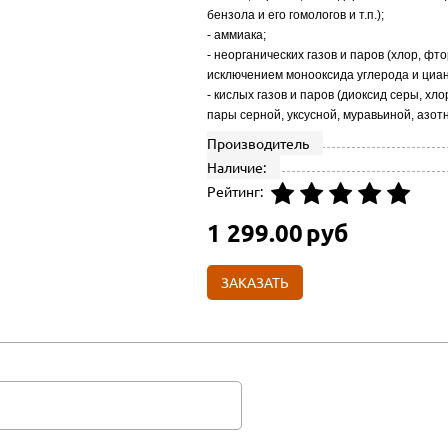
бензола и его гомологов и т.п.);
- аммиака;
- неорганических газов и паров (хлор, фт
исключением монооксида углерода и циан
- кислых газов и паров (диоксид серы, х
пары серной, уксусной, муравьиной, азотн
Производитель
Наличие:
Рейтинг:
1 299.00
руб
ЗАКАЗАТЬ