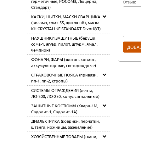
герметичные, РОСОМЗ, Люцерна,
Отзыв:
Стандарт)
КАСКИ, ЩИТКИ, МАСКИ СВАРЩИКА
(росомз, сомз-55, щиток нбт, маска
КН CRYSTALINE STANDART Favori®T)
НАУШНИКИ ЗАЩИТНЫЕ (беруши,
сомз-1, ягуар, пилот, штурм, ямал,
чемпион)
ФОНАРИ, ФАРЫ (экотон, космос,
аккумуляторные, светодиодные)
СТРАХОВОЧНЫЕ ПОЯСА (привязи,
пп-1, пп-2, стропы)
СИСТЕМЫ ОГРАЖДЕНИЯ (лента,
ЛО-200, ЛО-250, конус сигнальный)
ЗАЩИТНЫЕ КОСТЮМЫ (Кварц-1М,
Садолит-1, Садолит-1А)
ДИЭЛЕКТРИКА (коврики, перчатки,
штанги, ножницы, заземление)
ХОЗЯЙСТВЕННЫЕ ТОВАРЫ (ткани,