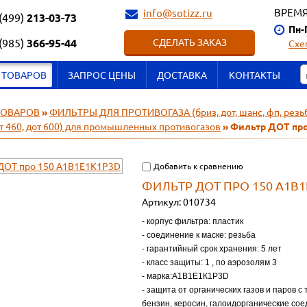
ВРЕМЯ
info@sotizz.ru
(499)
213-03-73
Пн-
(985)
366-95-44
СДЕЛАТЬ ЗАКАЗ
Схе
 ТОВАРОВ
ЗАПРОС ЦЕНЫ
ДОСТАВКА
КОНТАКТЫ
ТОВАРОВ
»
ФИЛЬТРЫ ДЛЯ ПРОТИВОГАЗА (бриз, дот, шанс, фп, резь
от 460, дот 600) для промышленных противогазов
» Фильтр ДОТ пр
Добавить к сравнению
ФИЛЬТР ДОТ ПРО 150 А1В1
Артикул:
010734
- корпус фильтра: пластик
- соединение к маске: резьба
- гарантийный срок хранения: 5 лет
- класс защиты: 1 , по аэрозолям 3
- марка:А1В1Е1К1Р3D
- защита от органических газов и паров с
бензин, керосин, галоидорганические со