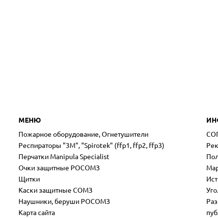
МЕНЮ
ИН
Пожарное оборудование, Огнетушители
СО
Респираторы "3М", "Spirotek" (ffp1, ffp2, ffp3)
Рек
Перчатки Manipula Specialist
Пол
Очки защитные РОСОМЗ
Мар
Щитки
Ист
Каски защитные СОМЗ
Уго
Наушники, беруши РОСОМЗ
Раз
Карта сайта
пуб