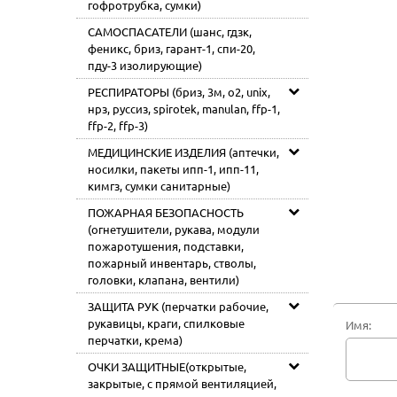
гофротрубка, сумки)
САМОСПАСАТЕЛИ (шанс, гдзк,
феникс, бриз, гарант-1, спи-20,
пду-3 изолирующие)
РЕСПИРАТОРЫ (бриз, 3м, o2, unix,
нрз, руссиз, spirotek, manulan, ffp-1,
ffp-2, ffp-3)
МЕДИЦИНСКИЕ ИЗДЕЛИЯ (аптечки,
носилки, пакеты ипп-1, ипп-11,
кимгз, сумки санитарные)
ПОЖАРНАЯ БЕЗОПАСНОСТЬ
(огнетушители, рукава, модули
пожаротушения, подставки,
пожарный инвентарь, стволы,
головки, клапана, вентили)
ЗАЩИТА РУК (перчатки рабочие,
рукавицы, краги, спилковые
Имя:
перчатки, крема)
ОЧКИ ЗАЩИТНЫЕ(открытые,
закрытые, с прямой вентиляцией,