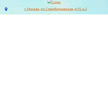
г. Москва, ул. Старобитцевская, д.15. к.2
info@sotizz.ru
+7 (499)
213-03-73
+7 (985)
366-95-44
МЕНЮ
ИНФОРМАЦИЯ
Пожарное оборудование,
СОГЛАСИЕ НА ОБРАБОТКУ
Огнетушители
ПЕРСОНАЛЬНЫХ ДАННЫХ
Респираторы "3М", "Spirotek"
Рекомендации по подбору
(ffp1, ffp2, ffp3)
фильтра к противогазу
Перчатки Manipula Specialist
Полезная информация
Очки защитные РОСОМЗ
Маркировка фильтров
Щитки
История противогаза
Каски защитные СОМЗ
Уголь активный
Наушники, беруши РОСОМЗ
Размещенные предложения на
Карта сайта
сайте не являются публичной
офертой