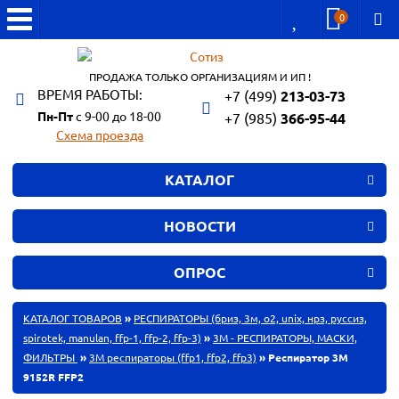
0
ПРОДАЖА ТОЛЬКО ОРГАНИЗАЦИЯМ И ИП !
ВРЕМЯ РАБОТЫ:
+7 (499)
213-03-73
Пн-Пт
с 9-00 до 18-00
+7 (985)
366-95-44
Схема проезда
КАТАЛОГ
НОВОСТИ
ОПРОС
КАТАЛОГ ТОВАРОВ
»
РЕСПИРАТОРЫ (бриз, 3м, o2, unix, нрз, руссиз,
spirotek, manulan, ffp-1, ffp-2, ffp-3)
»
3М - РЕСПИРАТОРЫ, МАСКИ,
ФИЛЬТРЫ
»
3М респираторы (ffp1, ffp2, ffp3)
» Респиратор 3M
9152R FFP2