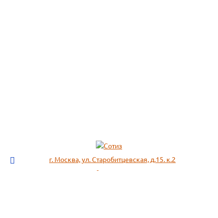
г. Москва, ул. Старобитцевская, д.15. к.2
info@sotizz.ru
+7 (499)
213-03-73
+7 (985)
366-95-44
МЕНЮ
ИНФОРМАЦИЯ