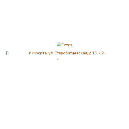
г. Москва, ул. Старобитцевская, д.15. к.2
info@sotizz.ru
+7 (499)
213-03-73
+7 (985)
366-95-44
МЕНЮ
ИНФОРМАЦИЯ
Пожарное оборудование,
СОГЛАСИЕ НА ОБРАБОТКУ
Огнетушители
ПЕРСОНАЛЬНЫХ ДАННЫХ
Респираторы "3М", "Spirotek"
Рекомендации по подбору
(ffp1, ffp2, ffp3)
фильтра к противогазу
Перчатки Manipula Specialist
Полезная информация
Очки защитные РОСОМЗ
Маркировка фильтров