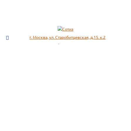
г. Москва, ул. Старобитцевская, д.15. к.2
info@sotizz.ru
+7 (499)
213-03-73
+7 (985)
366-95-44
МЕНЮ
ИНФОРМАЦИЯ
Пожарное оборудование,
СОГЛАСИЕ НА ОБРАБОТКУ
Огнетушители
ПЕРСОНАЛЬНЫХ ДАННЫХ
Респираторы "3М", "Spirotek"
Рекомендации по подбору
(ffp1, ffp2, ffp3)
фильтра к противогазу
Перчатки Manipula Specialist
Полезная информация
Очки защитные РОСОМЗ
Маркировка фильтров
Щитки
История противогаза
Каски защитные СОМЗ
Уголь активный
Наушники, беруши РОСОМЗ
Размещенные предложения на