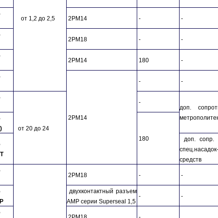
5
от 1,2 до 2,5
2РМ14
-
-
5
2РМ18
-
-
5
2РМ14
180
-
5
-
-
5
-
доп. сопро
2РМ14
метрополите
5
)
от 20 до 24
180
доп. сопр. 
5
спец.
насадок
Т
средств
5
2РМ18
-
-
5
двухконтактный разъем
-
-
Р
АМР серии Superseal 1,5
5
2РМ18
-