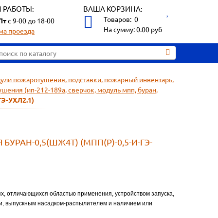
 РАБОТЫ:
ВАША КОРЗИНА:
Товаров:
0
Пт
с 9-00 до 18-00
На сумму:
0.00
руб
ма проезда
ли пожаротушения, подставки, пожарный инвентарь,
ния (ип-212-189а, сверчок, модуль мпп, буран,
ГЭ-УХЛ2.1)
РАН-0,5(ШЖ4Т) (МПП(Р)-0,5-И-ГЭ-
х, отличающихся областью применения, устройством запуска,
, выпускным насадком-распылителем и наличием или