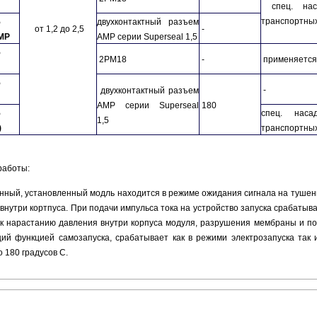
спец. наса
транспортных
5
двухконтактный разъем
от 1,2 до 2,5
-
МР
АМР серии Superseal 1,5
5
2РМ18
-
применяется
5
-
двухконтактный разъем
АМР серии Superseal
180
5
спец. наса
1,5
)
транспортных
работы:
ный, установленный модль находится в режиме ожидания сигнала на тушени
внутри кортпуса. При подачи импульса тока на устройство запуска срабатыв
 к нарастанию давления внутри корпуса модуля, разрушения мембраны и п
ий функцией самозапуска, срабатывает как в режими электрозапуска та
о 180 градусов С.