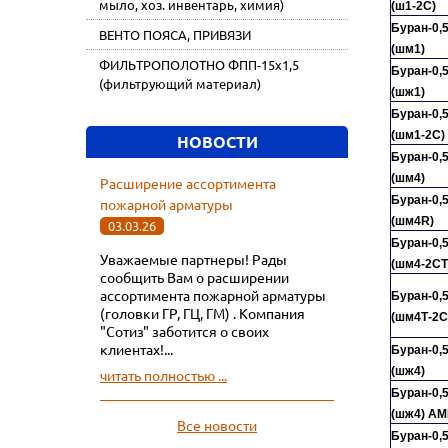
мыло, хоз. инвентарь, химия)
(ш1-2С)
Буран-0,
ВЕНТО ПОЯСА, ПРИВЯЗИ
(шм1)
ФИЛЬТРОПОЛОТНО ФПП-15х1,5
Буран-0,
(фильтрующий материал)
(шж1)
Буран-0,
(шм1-2С)
НОВОСТИ
Буран-0,
(шм4)
Расширение ассортимента
Буран-0,
пожарной арматуры
(шм4R)
03.03.26
Буран-0,
Уважаемые партнеры! Рады
(шм4-2СТ
сообщить Вам о расширении
ассортимента пожарной арматуры
Буран-0,
(головки ГР, ГЦ, ГМ) . Компания
(шм4Т-2С
"Сотиз" заботится о своих
клиентах!...
Буран-0,
(шж4)
читать полностью ...
Буран-0,
(шж4) АМ
Все новости
Буран-0,