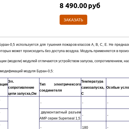
8 490.00
руб
ЗАКАЗАТЬ
уран-0,5 используется для тушения пожаров классов А, В, С, Е. Не предназ
оторых может происходить без доступа воздуха. Модуль применяется в прои
ии (модели) модулей отличаются устройством запуска, сопротивлением, нас
модификаций модуля Буран-0,5:
Эл.
Температура
ация
Тип электричексого
сопротивление
самозапуска,
Особые усло
соединетеля
цепи запуска,Ом
С
5
-
-
-
5
двухконтактный разъем
-
-
АМР серии Superseal 1,5
5
-
180
-