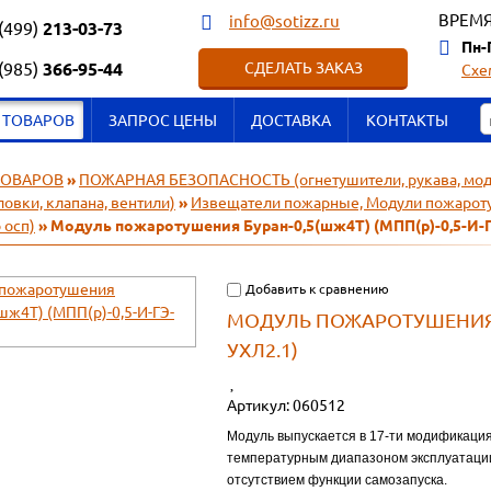
ВРЕМЯ
info@sotizz.ru
(499)
213-03-73
Пн-
(985)
366-95-44
СДЕЛАТЬ ЗАКАЗ
Схе
 ТОВАРОВ
ЗАПРОС ЦЕНЫ
ДОСТАВКА
КОНТАКТЫ
ТОВАРОВ
»
ПОЖАРНАЯ БЕЗОПАСНОСТЬ (огнетушители, рукава, моду
ловки, клапана, вентили)
»
Извещатели пожарные, Модули пожаротуше
 осп)
» Модуль пожаротушения Буран-0,5(шж4Т) (МПП(р)-0,5-И-
Добавить к сравнению
МОДУЛЬ ПОЖАРОТУШЕНИЯ БУ
УХЛ2.1)
Артикул:
060512
Модуль выпускается в 17-ти модификация
температурным диапазоном эксплуатации
отсутствием функции самозапуска.