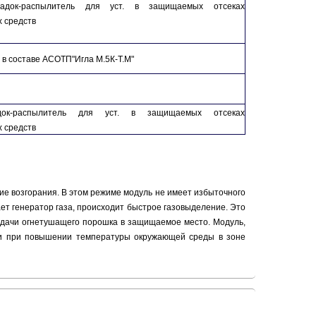
док-распылитель для уст. в защищаемых отсеках
 средств
 в составе АСОТП
"Игла М.5К-Т.М"
док-распылитель для уст. в защищаемых отсеках
 средств
е возгорания. В этом режиме модуль не имеет избыточного
ает генератор газа, происходит быстрое газовыделение. Это
одачи огнетушащего порошка в защищаемое место. Модуль,
к и при повышении температуры окружающей среды в зоне