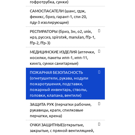
гофротрубка, сумки)
САМОСПАСАТЕЛИ (шанс, гдзк,
феникс, бриз, гарант-1, спи-20,
пду-3 изолирующие)
РЕСПИРАТОРЫ (бриз, 3м, o2, unix,
нрз, руссиз, spirotek, manulan, ffp-1,
ffp-2, ffp-3)
МЕДИЦИНСКИЕ ИЗДЕЛИЯ (аптечки,
носилки, пакеты ипп-1, ипп-11,
кимгз, сумки санитарные)
ПОЖАРНАЯ БЕЗОПАСНОСТЬ
(огнетушители, рукава, модули
пожаротушения, подставки,
пожарный инвентарь, стволы,
головки, клапана, вентили)
ЗАЩИТА РУК (перчатки рабочие,
рукавицы, краги, спилковые
перчатки, крема)
ОЧКИ ЗАЩИТНЫЕ(открытые,
закрытые, с прямой вентиляцией,