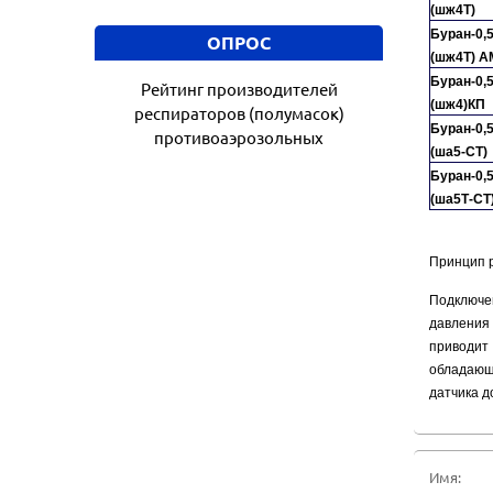
(шж4Т)
Буран-0,
ОПРОС
(шж4Т) А
Буран-0,
Рейтинг производителей
(шж4)КП
респираторов (полумасок)
Буран-0,
противоаэрозольных
(ша5-СТ)
Буран-0,
(ша5Т-СТ
Принцип 
Подключен
давления 
приводит
обладающ
датчика д
Имя: