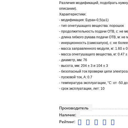
Различия модификаций, подобрать нужну
описании).
Характеристики:
- модификация: Буран-0,5(ш1)
- тип огнетушащего вещества: порошок
- продолжительность подачи ОТВ, с: не м
- длина гибкого рукава подачи ОТВ, м: не 
- инерционность (самозапуск), с: не более
- масса заправленного модуля, кг: 1.60 ± 0
- масса огнетушащего вещества, кг: 0.47 ±
- диаметр, мм: 76
- высота, мм: 204 ± 3 и 104 ± 3
- безопасный ток проверки цепи электроза
- пусковой ток, А: 0.7
- температура эксплуатации, °C: от -50 до
- срок эксплуатации, лет: 10
Производитель
Наличие:
Рейтинг: