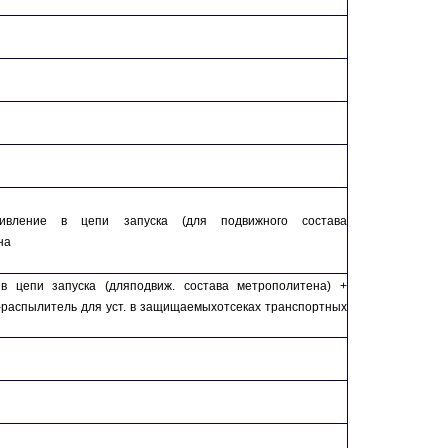
тивление в цепи запуска (для подвижного состава
на
в цепи запуска (для
подвиж. состава метрополитена) +
-распылитель для уст. в защищаемых
отсеках транспортных