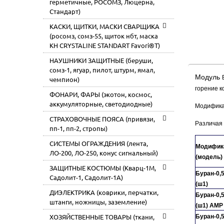
герметичные, РОСОМЗ, Люцерна,
Стандарт)
КАСКИ, ЩИТКИ, МАСКИ СВАРЩИКА
(росомз, сомз-55, щиток нбт, маска
КН CRYSTALINE STANDART Favori®T)
НАУШНИКИ ЗАЩИТНЫЕ (беруши,
сомз-1, ягуар, пилот, штурм, ямал,
Модуль
Б
чемпион)
горение к
ФОНАРИ, ФАРЫ (экотон, космос,
аккумуляторные, светодиодные)
Модификац
СТРАХОВОЧНЫЕ ПОЯСА (привязи,
Различая 
пп-1, пп-2, стропы)
СИСТЕМЫ ОГРАЖДЕНИЯ (лента,
Модифик
ЛО-200, ЛО-250, конус сигнальный)
(модель)
ЗАЩИТНЫЕ КОСТЮМЫ (Кварц-1М,
Буран-0,
Садолит-1, Садолит-1А)
(ш1)
ДИЭЛЕКТРИКА (коврики, перчатки,
Буран-0,
штанги, ножницы, заземление)
(ш1) АМР
ХОЗЯЙСТВЕННЫЕ ТОВАРЫ (ткани,
Буран-0,