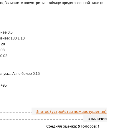
ю, Вы можете посмотреть в таблице представленной ниже (в
енее 0.5
менее: 180 ± 10
 20
.08
 0.02
пуска, А: не более 0.15
 +95
Эпотос (устройства пожаротушения)
в наличии
Средняя оценка:
5
Голосов:
1