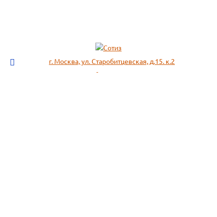
г. Москва, ул. Старобитцевская, д.15. к.2
info@sotizz.ru
+7 (499)
213-03-73
+7 (985)
366-95-44
МЕНЮ
ИНФОРМАЦИЯ
Пожарное оборудование,
СОГЛАСИЕ НА ОБРАБОТКУ
Огнетушители
ПЕРСОНАЛЬНЫХ ДАННЫХ
Респираторы "3М", "Spirotek"
Рекомендации по подбору
(ffp1, ffp2, ffp3)
фильтра к противогазу
Перчатки Manipula Specialist
Полезная информация
Очки защитные РОСОМЗ
Маркировка фильтров
Щитки
История противогаза
Каски защитные СОМЗ
Уголь активный
Наушники, беруши РОСОМЗ
Размещенные предложения на