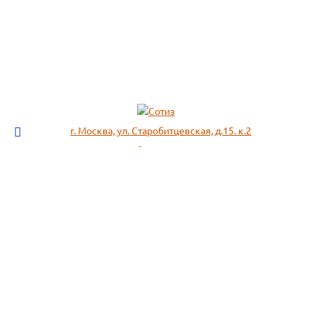
г. Москва, ул. Старобитцевская, д.15. к.2
info@sotizz.ru
+7 (499)
213-03-73
+7 (985)
366-95-44
МЕНЮ
ИНФОРМАЦИЯ
Пожарное оборудование,
СОГЛАСИЕ НА ОБРАБОТКУ
Огнетушители
ПЕРСОНАЛЬНЫХ ДАННЫХ
Респираторы "3М", "Spirotek"
Рекомендации по подбору
(ffp1, ffp2, ffp3)
фильтра к противогазу
Перчатки Manipula Specialist
Полезная информация
Очки защитные РОСОМЗ
Маркировка фильтров