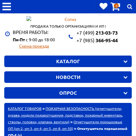
0
ПРОДАЖА ТОЛЬКО ОРГАНИЗАЦИЯМ И ИП !
ВРЕМЯ РАБОТЫ:
+7 (499)
213-03-73
Пн-Пт
с 9-00 до 18-00
+7 (985)
366-95-44
Схема проезда
КАТАЛОГ
НОВОСТИ
ОПРОС
КАТАЛОГ ТОВАРОВ
»
ПОЖАРНАЯ БЕЗОПАСНОСТЬ (огнетушители,
рукава, модули пожаротушения, подставки, пожарный инвентарь,
стволы, головки, клапана, вентили)
»
Огнетушители порошковые
ОП (оп-2, оп-3, оп-4, оп-5, оп-8, оп-50)
» Огнетушитель порошковый
ОП-5 (з)