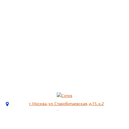
г. Москва, ул. Старобитцевская, д.15. к.2
info@sotizz.ru
+7 (499)
213-03-73
+7 (985)
366-95-44