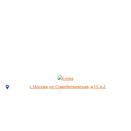
г. Москва, ул. Старобитцевская, д.15. к.2
info@sotizz.ru
+7 (499)
213-03-73
+7 (985)
366-95-44
МЕНЮ
ИНФОРМАЦИЯ
Пожарное оборудование,
СОГЛАСИЕ НА ОБРАБОТКУ