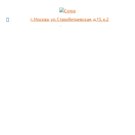
г. Москва, ул. Старобитцевская, д.15. к.2
info@sotizz.ru
+7 (499)
213-03-73
+7 (985)
366-95-44
МЕНЮ
ИНФОРМАЦИЯ
Пожарное оборудование,
СОГЛАСИЕ НА ОБРАБОТКУ
Огнетушители
ПЕРСОНАЛЬНЫХ ДАННЫХ
Респираторы "3М", "Spirotek"
Рекомендации по подбору
(ffp1, ffp2, ffp3)
фильтра к противогазу
Перчатки Manipula Specialist
Полезная информация
Очки защитные РОСОМЗ
Маркировка фильтров
Щитки
История противогаза
Каски защитные СОМЗ
Уголь активный
Наушники, беруши РОСОМЗ
Размещенные предложения на
Карта сайта
сайте не являются публичной
офертой