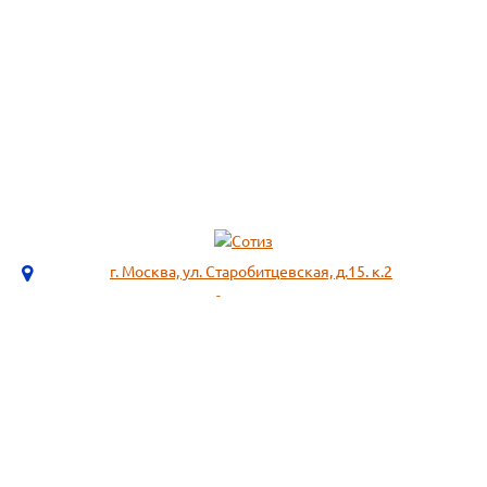
г. Москва, ул. Старобитцевская, д.15. к.2
info@sotizz.ru
+7 (499)
213-03-73
+7 (985)
366-95-44
МЕНЮ
ИНФОРМАЦИЯ
Пожарное оборудование,
СОГЛАСИЕ НА ОБРАБОТКУ
Огнетушители
ПЕРСОНАЛЬНЫХ ДАННЫХ
Респираторы "3М", "Spirotek"
Рекомендации по подбору