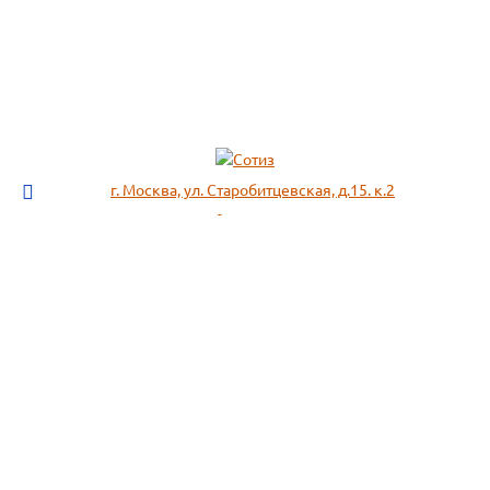
г. Москва, ул. Старобитцевская, д.15. к.2
info@sotizz.ru
+7 (499)
213-03-73
+7 (985)
366-95-44
МЕНЮ
ИНФОРМАЦИЯ
Пожарное оборудование,
СОГЛАСИЕ НА ОБРАБОТКУ
Огнетушители
ПЕРСОНАЛЬНЫХ ДАННЫХ
Респираторы "3М", "Spirotek"
Рекомендации по подбору
(ffp1, ffp2, ffp3)
фильтра к противогазу
Перчатки Manipula Specialist
Полезная информация
Очки защитные РОСОМЗ
Маркировка фильтров
Щитки
История противогаза