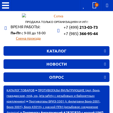
0
ПРОДАЖА ТОЛЬКО ОРГАНИЗАЦИЯМ И ИП !
ВРЕМЯ РАБОТЫ:
+7 (499)
213-03-73
Пн-Пт
с 9-00 до 18-00
+7 (985)
366-95-44
Схема проезда
КАТАЛОГ
НОВОСТИ
ОПРОС
КАТАЛОГ ТОВАРОВ
»
ПРОТИВОГАЗЫ ФИЛЬТРУЮЩИЕ (дот, бриз,
гражданские, ппф, мк, jeta safety с резьбовым и байонетным
креплением)
»
Противогазы БРИЗ-3301 (с фильтрами Бриз-2001,
Бриз-3001), Бриз-4301М, с маской ППМ (резьбовое соединение
фильтра)
» Противогаз фильтрующий А2В2Е2Р3D с маской ШМП