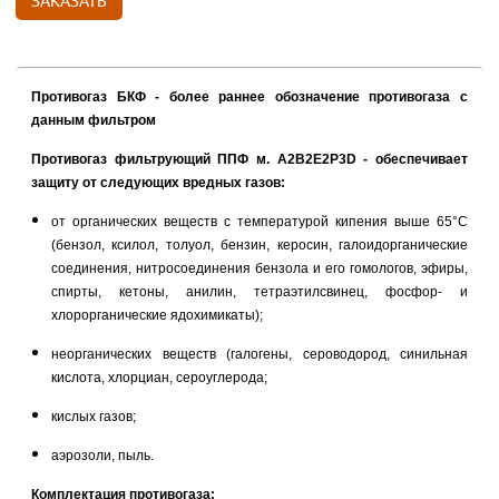
Противогаз БКФ - более раннее обозначение противогаза с
данным фильтром
Противогаз фильтрующий ППФ м. А2В2Е2Р3D - обеспечивает
защиту от следующих вредных
газов:
от органических веществ с температурой кипения выше 65°С
(
бензол, ксилол, толуол, бензин, керосин, галоидорганические
соединения, нитросоединения бензола и его гомологов, эфиры,
спирты, кетоны, анилин, тетраэтилсвинец, фосфор- и
хлорорганические ядохимикаты);
неорганических веществ (галогены, сероводород, синильная
кислота, хлорциан, сероуглерода;
кислых газов;
аэрозоли, пыль.
Комплектация противогаза: