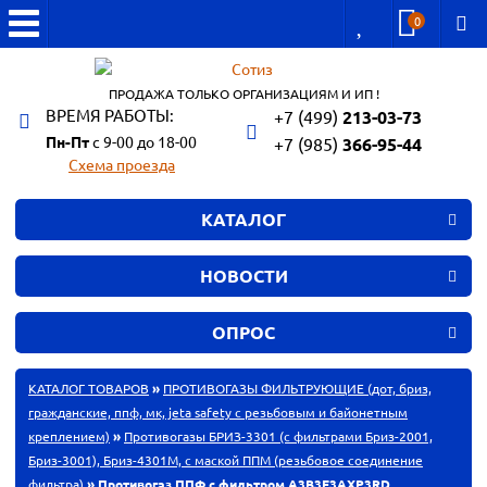
0
ПРОДАЖА ТОЛЬКО ОРГАНИЗАЦИЯМ И ИП !
ВРЕМЯ РАБОТЫ:
+7 (499)
213-03-73
Пн-Пт
с 9-00 до 18-00
+7 (985)
366-95-44
Схема проезда
КАТАЛОГ
НОВОСТИ
ОПРОС
КАТАЛОГ ТОВАРОВ
»
ПРОТИВОГАЗЫ ФИЛЬТРУЮЩИЕ (дот, бриз,
гражданские, ппф, мк, jeta safety с резьбовым и байонетным
креплением)
»
Противогазы БРИЗ-3301 (с фильтрами Бриз-2001,
Бриз-3001), Бриз-4301М, с маской ППМ (резьбовое соединение
фильтра)
» Противогаз ППФ с фильтром А3В3Е3АХР3RD