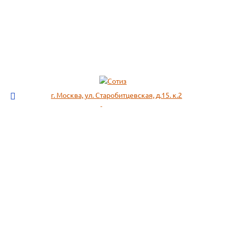
г. Москва, ул. Старобитцевская, д.15. к.2
info@sotizz.ru
+7 (499)
213-03-73
+7 (985)
366-95-44
МЕНЮ
ИНФОРМАЦИЯ
Пожарное оборудование,
СОГЛАСИЕ НА ОБРАБОТКУ
Огнетушители
ПЕРСОНАЛЬНЫХ ДАННЫХ
Респираторы "3М", "Spirotek"
Рекомендации по подбору
(ffp1, ffp2, ffp3)
фильтра к противогазу
Перчатки Manipula Specialist
Полезная информация
Очки защитные РОСОМЗ
Маркировка фильтров