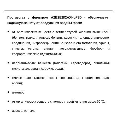
Противогаз с фильтром А2В2Е2К2АХHgР3D - обеспечивает
надежную защиту от следующих вредны
газов:
от органических веществ с температурой кипения выше 65°С
(
бензол, ксилол, толуол, бензин, керосин, галоидорганические
соединения, нитросоединения бензола и его гомологов, эфиры,
спирты, кетоны, анилин, тетраэтилсвинец, фосфор- и
хлорорганические ядохимикаты);
неорганических веществ (галогены, сероводород, синильная
кислота, хлорциан, сероуглерода);
кислых газов (
диоксид серы, сероводород, хлорид водорода,
арсин);
аммиак;
от органических веществ с температурой кипения выше 65°С;
аэрозоли, пыль