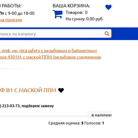
 РАБОТЫ:
ВАША КОРЗИНА:
Товаров:
0
Пт
с 9-00 до 18-00
На сумму:
0.00
руб
ма проезда
ф, мк, jeta safety с резьбовым и байонетным
Бриз-4301М, с маской ППМ (резьбовое соединение
ПФ В1 С МАСКОЙ ППМ
) 213-03-73, подберем замену
в наличии
Средняя оценка:
5
Голосов:
1