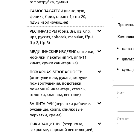
гофротрубка, сумки)
САМОСПАСАТЕЛИ (шанс, гдзк,
феникс, бриз, гарант-1, спи-20,
пду-3 изолирующие)
Противога
РЕСПИРАТОРЫ (бриз, 3м, o2, unix,
нрз, руссиз, spirotek, manulan, ffp-1,
Комплект
ffp-2, ffp-3)
маска
МЕДИЦИНСКИЕ ИЗДЕЛИЯ (аптечки,
носилки, пакеты ипп-1, ипп-11,
фильтр
кимгз, сумки санитарные)
сумка 
ПОЖАРНАЯ БЕЗОПАСНОСТЬ
(огнетушители, рукава, модули
пожаротушения, подставки,
пожарный инвентарь, стволы,
Имя:
головки, клапана, вентили)
ЗАЩИТА РУК (перчатки рабочие,
рукавицы, краги, спилковые
перчатки, крема)
Отзыв:
ОЧКИ ЗАЩИТНЫЕ(открытые,
закрытые, с прямой вентиляцией,