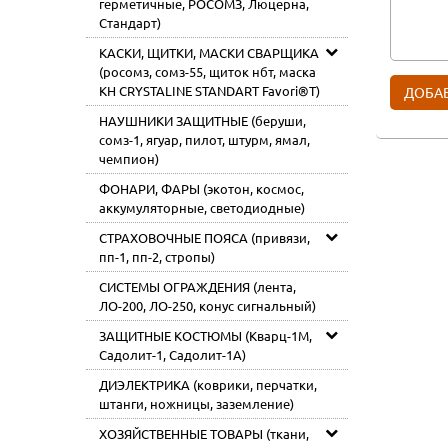
герметичные, РОСОМЗ, Люцерна,
Стандарт)
КАСКИ, ЩИТКИ, МАСКИ СВАРЩИКА
(росомз, сомз-55, щиток нбт, маска
КН CRYSTALINE STANDART Favori®T)
НАУШНИКИ ЗАЩИТНЫЕ (беруши,
сомз-1, ягуар, пилот, штурм, ямал,
чемпион)
ФОНАРИ, ФАРЫ (экотон, космос,
аккумуляторные, светодиодные)
СТРАХОВОЧНЫЕ ПОЯСА (привязи,
пп-1, пп-2, стропы)
СИСТЕМЫ ОГРАЖДЕНИЯ (лента,
ЛО-200, ЛО-250, конус сигнальный)
ЗАЩИТНЫЕ КОСТЮМЫ (Кварц-1М,
Садолит-1, Садолит-1А)
ДИЭЛЕКТРИКА (коврики, перчатки,
штанги, ножницы, заземление)
ХОЗЯЙСТВЕННЫЕ ТОВАРЫ (ткани,