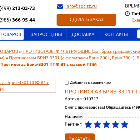
ВРЕМЯ
info@sotizz.ru
(499)
213-03-73
Пн-
(985)
366-95-44
СДЕЛАТЬ ЗАКАЗ
Схе
 ТОВАРОВ
ЗАПРОС ЦЕНЫ
ДОСТАВКА
КОНТАКТЫ
ТОВАРОВ
»
ПРОТИВОГАЗЫ ФИЛЬТРУЮЩИЕ (дот, бриз, гражданские, пп
м)
»
Противогазы БРИЗ-3301 (с фильтрами Бриз-2001, Бриз-3001), 
 Противогаз Бриз-3301 ППФ В1 с маской ППМ
Добавить к сравнению
ПРОТИВОГАЗ БРИЗ-3301 П
Артикул:
010327
С
нят с производства! Обращайтесь (499
Наличие:
Рейтинг:
ЗАКАЗАТЬ