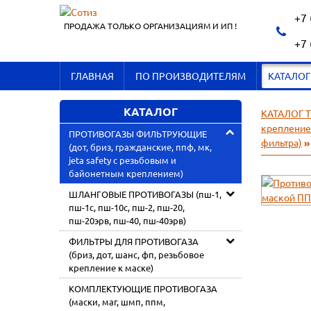
+7 
ПРОДАЖА ТОЛЬКО ОРГАНИЗАЦИЯМ И ИП !
+7 
ГЛАВНАЯ
ПО ПРОИЗВОДИТЕЛЯМ
КАТАЛОГ
КАТАЛОГ
КАТАЛОГ 
крепление
ПРОТИВОГАЗЫ ФИЛЬТРУЮЩИЕ
фильтра)
»
(дот, бриз, гражданские, ппф, мк,
jeta safety с резьбовым и
байонетным креплением)
ШЛАНГОВЫЕ ПРОТИВОГАЗЫ (пш-1,
пш-1с, пш-10с, пш-2, пш-20,
пш-20эрв, пш-40, пш-40эрв)
ФИЛЬТРЫ ДЛЯ ПРОТИВОГАЗА
(бриз, дот, шанс, фп, резьбовое
крепление к маске)
КОМПЛЕКТУЮЩИЕ ПРОТИВОГАЗА
(маски, маг, шмп, ппм,