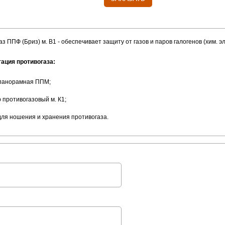
з ППФ (Бриз) м. В1 - обеспечивает защиту от
газов и паров галогенов (хим.
ация противогаза:
 панорамная ППМ;
 противогазовый м. К1;
для ношения и хранения противогаза.