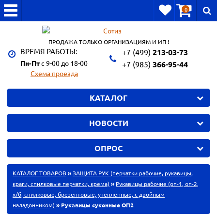
0
ПРОДАЖА ТОЛЬКО ОРГАНИЗАЦИЯМ И ИП !
ВРЕМЯ РАБОТЫ:
+7 (499)
213-03-73
Пн-Пт
с 9-00 до 18-00
+7 (985)
366-95-44
Схема проезда
КАТАЛОГ
НОВОСТИ
ОПРОС
КАТАЛОГ ТОВАРОВ
»
ЗАЩИТА РУК (перчатки рабочие, рукавицы,
краги, спилковые перчатки, крема)
»
Рукавицы рабочие (оп-1, оп-2,
х/б, спилковые, брезентовые, утепленные, с двойным
наладонником)
» Рукавицы суконные ОП2