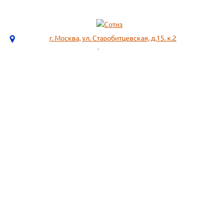
г. Москва, ул. Старобитцевская, д.15. к.2
info@sotizz.ru
+7 (499)
213-03-73
+7 (985)
366-95-44
МЕНЮ
ИНФОРМАЦИЯ
Пожарное оборудование,
СОГЛАСИЕ НА ОБРАБОТКУ
Огнетушители
ПЕРСОНАЛЬНЫХ ДАННЫХ
Респираторы "3М", "Spirotek"
Рекомендации по подбору
(ffp1, ffp2, ffp3)
фильтра к противогазу
Перчатки Manipula Specialist
Полезная информация
Очки защитные РОСОМЗ
Маркировка фильтров
Щитки
История противогаза
Каски защитные СОМЗ
Уголь активный
Наушники, беруши РОСОМЗ
Размещенные предложения на
Карта сайта
сайте не являются публичной
офертой