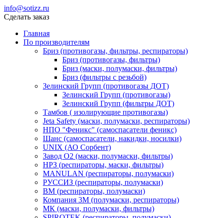
info@sotizz.ru
Сделать заказ
Главная
По производителям
Бриз (противогазы, фильтры, респираторы)
Бриз (противогазы, фильтры)
Бриз (маски, полумаски, фильтры)
Бриз (фильтры с резьбой)
Зелинский Групп (противогазы ДОТ)
Зелинский Групп (противогазы)
Зелинский Групп (фильтры ДОТ)
Тамбов ( изолирующие противогазы)
Jeta Safety (маски, полумаски, респираторы)
НПО "Феникс" (самоспасатели феникс)
Шанс (самоспасатели, накидки, носилки)
UNIX (АО Сорбент)
Завод О2 (маски, полумаски, фильтры)
НРЗ (респираторы, маски, фильтры)
MANULAN (респираторы, полумаски)
РУССИЗ (респираторы, полумаски)
ВМ (респираторы, полумаски)
Компания 3М (полумаски, респираторы)
МК (маски, полумаски, фильтры)
SPIROTEK (респираторы, полумаски)