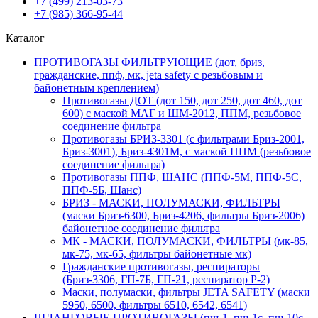
+7 (499)
213-03-73
+7 (985)
366-95-44
Каталог
ПРОТИВОГАЗЫ ФИЛЬТРУЮЩИЕ (дот, бриз,
гражданские, ппф, мк, jeta safety с резьбовым и
байонетным креплением)
Противогазы ДОТ (дот 150, дот 250, дот 460, дот
600) с маской МАГ и ШМ-2012, ППМ, резьбовое
соединение фильтра
Противогазы БРИЗ-3301 (с фильтрами Бриз-2001,
Бриз-3001), Бриз-4301М, с маской ППМ (резьбовое
соединение фильтра)
Противогазы ППФ, ШАНС (ППФ-5М, ППФ-5С,
ППФ-5Б, Шанс)
БРИЗ - МАСКИ, ПОЛУМАСКИ, ФИЛЬТРЫ
(маски Бриз-6300, Бриз-4206, фильтры Бриз-2006)
байонетное соединение фильтра
МК - МАСКИ, ПОЛУМАСКИ, ФИЛЬТРЫ (мк-85,
мк-75, мк-65, фильтры байонетные мк)
Гражданские противогазы, респираторы
(Бриз-3306, ГП-7Б, ГП-21, респиратор Р-2)
Маски, полумаски, фильтры JETA SAFETY (маски
5950, 6500, фильтры 6510, 6542, 6541)
ШЛАНГОВЫЕ ПРОТИВОГАЗЫ (пш-1, пш-1с, пш-10с,