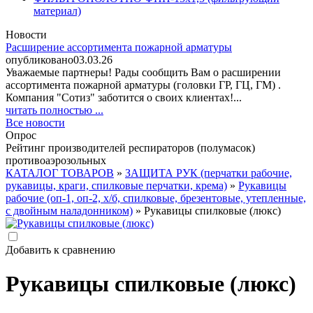
материал)
Новости
Расширение ассортимента пожарной арматуры
опубликовано
03.03.26
Уважаемые партнеры! Рады сообщить Вам о расширении
ассортимента пожарной арматуры (головки ГР, ГЦ, ГМ) .
Компания "Сотиз" заботится о своих клиентах!...
читать полностью ...
Все новости
Опрос
Рейтинг производителей респираторов (полумасок)
противоаэрозольных
КАТАЛОГ ТОВАРОВ
»
ЗАЩИТА РУК (перчатки рабочие,
рукавицы, краги, спилковые перчатки, крема)
»
Рукавицы
рабочие (оп-1, оп-2, х/б, спилковые, брезентовые, утепленные,
с двойным наладонником)
» Рукавицы спилковые (люкс)
Добавить к сравнению
Рукавицы спилковые (люкс)