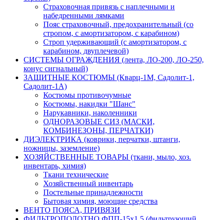
Страховочная привязь с наплечными и
набедренными лямками
Пояс страховочный, предохранительный (со
стропом, с амортизатором, с карабином)
Строп удерживающий (с амортизатором, с
карабином, двуплечевой)
СИСТЕМЫ ОГРАЖДЕНИЯ (лента, ЛО-200, ЛО-250,
конус сигнальный)
ЗАЩИТНЫЕ КОСТЮМЫ (Кварц-1М, Садолит-1,
Садолит-1А)
Костюмы противочумные
Костюмы, накидки "Шанс"
Нарукавники, наколенники
ОДНОРАЗОВЫЕ СИЗ (МАСКИ,
КОМБИНЕЗОНЫ, ПЕРЧАТКИ)
ДИЭЛЕКТРИКА (коврики, перчатки, штанги,
ножницы, заземление)
ХОЗЯЙСТВЕННЫЕ ТОВАРЫ (ткани, мыло, хоз.
инвентарь, химия)
Ткани технические
Хозяйственный инвентарь
Постельные принадлежности
Бытовая химия, моющие средства
ВЕНТО ПОЯСА, ПРИВЯЗИ
ФИЛЬТРОПОЛОТНО ФПП-15х1,5 (фильтрующий