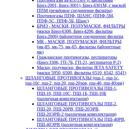
Противогазы БРИЗ-3301 (с фильтрами
Бриз-2001, Бриз-3001), Бриз-4301М, с маской
ППМ (резьбовое соединение фильтра)
Противогазы ППФ, ШАНС (ППФ-5М,
ППФ-5С, ППФ-5Б, Шанс)
БРИЗ - МАСКИ, ПОЛУМАСКИ, ФИЛЬТРЫ
(маски Бриз-6300, Бриз-4206, фильтры
Бриз-2006) байонетное соединение фильтра
МК - МАСКИ, ПОЛУМАСКИ, ФИЛЬТРЫ
(мк-85, мк-75, мк-65, фильтры байонетные
мк)
Гражданские противогазы, респираторы
(Бриз-3306, ГП-7Б, ГП-21, респиратор Р-2)
Маски, полумаски, фильтры JETA SAFETY
(маски 5950, 6500, фильтры 6510, 6542, 6541)
ШЛАНГОВЫЕ ПРОТИВОГАЗЫ (пш-1, пш-1с,
пш-10с, пш-2, пш-20, пш-20эрв, пш-40, пш-40эрв)
ШЛАНГОВЫЕ ПРОТИВОГАЗЫ ПШ-1,
ПШ-10, ПШ-10С, ПШ-1Б, ПШ-10Б
(различная комплектация)
ШЛАНГОВЫЕ ПРОТИВОГАЗЫ ПШ-2,
ПШ-20, ПШ-20РВ, ПШ-20ЭРВ,
ПШ-20ЭРВ-2 (различная комплектация)
ШЛАНГОВЫЕ ПРОТИВОГАЗЫ ПШ-40РВ,
ПШ-40ЭРВ (различная комплектация)