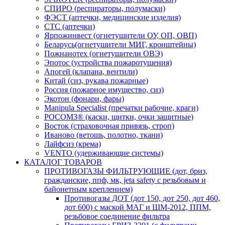
СПИРО (респираторы, полумаски)
ФЭСТ (аптечки, медицинские изделия)
СТС (аптечки)
Ярпожинвест (огнетушители ОУ, ОП, ОВП)
Беларусь(огнетушители МИГ, кронштейны)
Пожнанотех (огнетушители ОВЭ)
Эпотос (устройства пожаротушения)
Апогей (клапана, вентили)
Китай (сиз, рукава пожарные)
Россия (пожарное имущество, сиз)
Экотон (фонари, фары)
Manipula Specialist (пречатки рабочие, краги)
РОСОМЗ® (каски, щитки, очки защитные)
Восток (страховочная привязь, строп)
Иваново (ветошь, полотно, ткани)
Лайфсиз (крема)
VENTO (удерживающие системы)
КАТАЛОГ ТОВАРОВ
ПРОТИВОГАЗЫ ФИЛЬТРУЮЩИЕ (дот, бриз,
гражданские, ппф, мк, jeta safety с резьбовым и
байонетным креплением)
Противогазы ДОТ (дот 150, дот 250, дот 460,
дот 600) с маской МАГ и ШМ-2012, ППМ,
резьбовое соединение фильтра