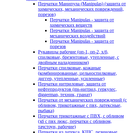
Перчатки Манипула (Manipulas) (защита от
химических, механических повреждений,
порезов)
Перчатки Manipulas - защита от
химических веществ
Перчатки Manipulas - защита от
механических воздействий
Перчатки Manipulas - защита от
порезов
Рукавицы рабочие (оп-1, оп-2, х/б,
спилковые, брезентовые, утепленные, с
двойным наладонником)
Перчатки спилковые, кожаные
(комбинированные, цельноспилковые,
диггер, утепленные, усиленные)
Перчатки нитриловые, защита от
нефтепродуктов (ms-нитрил, геркулес,
diggerman, техник, гранат)
Перчатки от механических повреждений (с
обливом, трикотажные с пвх, латексные,
рыбака)
Перчатки трикотажные с ПВХ, с обливом
(хб с пвх люкс, перчатки с обливом,
тачстоун, рабочие)
Перчатки из латекса, КЩС, резиновые,