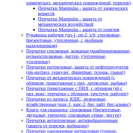
химических, механических повреждений, порезов)
Перчатки Manipulas - защита от химических
веществ
Перчатки Manipulas - защита от
механических воздействий
Перчатки Manipulas - защита от порезов
Рукавицы рабочие (оп-1, оп-2, х/б, спилковые,
брезентовые, утепленные, с двойным
наладонником)
Перчатки спилковые, кожаные (комбинированные,
цельноспилковые, диггер, утепленные,
усиленные)
Перчатки нитриловые, защита от нефтепродуктов
(ms-нитрил, геркулес, diggerman, техник, гранат)
Перчатки от механических повреждений (с
обливом, трикотажные с пвх, латексные, рыбака)
Перчатки трикотажные с ПВХ, с обливом (хб с
пвх люкс, перчатки с обливом, тачстоун, рабочие)
Перчатки из латекса, КЩС, резиновые,
хозяйственные (кщс-1, кщс-2, бис лайт, бис-альянс)
Краги для сварщика, спилковые (брезентовые,
двупалые, гренадер, спилковые серые, диггер)
Перчатки антипорезные, антивибрационные
(зашита от порезов, вибрации)
Перчатки одноразовые нитриловые (тонкие,