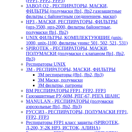
(FFP1, FFP2, FFP3)
ЗАВОД О2 - РЕСПИРАТОРЫ, МАСКИ,
ФИЛЬТРЫ (полумаски ffp1, ffp2,газозащитные
фильтры с байонетным соединением, маски)
НРЗ - МАСКИ, РЕСПИРАТОРЫ, ФИЛЬТРЫ
(нрз-3500, нрз-2000, фильтры байонетные,
полумаски ffp1, ffp2)
UNIX ФИЛЬТРЫ, КОМПЛЕКТУЮЩИЕ (unix-
1000, unix-1100, фильтры уникс 501, 502, 521, 531)
SPIROTEK - РЕСПИРАТОРЫ, МАСКИ,
ПОЛУМАСКИ (полумаски с клапаном ffp1, ffp2,
ffp3)
Респираторы UNIX
3М - РЕСПИРАТОРЫ, МАСКИ, ФИЛЬТРЫ
3М респираторы (ffp1, ffp2, ffp3)
3М Маски, полумаски
3М фильтры, патроны
ВМ РЕСПИРАТОРЫ FFP1, FFP2, FFP3
Газозащитные РУ-60М, РПГ-67, РПГА ШАНС
MANULAN - РЕСПИРАТОРЫ (полумаски
аэрозольные ffp1, ffp2, ffp3)
РУССИЗ - РЕСПИРАТОРЫ, ПОЛУМАСКИ FFP1,
FFP2, FFP3
Респираторы FFP1 класс защиты (SPIROTEK,
Л-200, У-2К НРЗ, ИСТОК, АЛИНА)