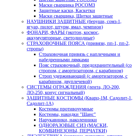
Маски сварщика РОСОМЗ
Защитные каски, Каскетки
Маски сварщика, Щитки защитные
НАУШНИКИ ЗАЩИТНЫЕ (беруши, сомз-1,
ягуар, пилот, штурм, ямал, чемпион)
ФОНАРИ, ФАРЫ (экотон, космос,
аккумуляторные, светодиодные)
СТРАХОВОЧНЫЕ ПОЯСА (привязи, пп-1, пп-2,
стропы)
Страховочная привязь с наплечными и
набедренными лямками
Пояс страховочный, предохранительный (со
стропом, с амортизатором, с карабином)
Строп удерживающий (с амортизатором, с
карабином, двуплечевой)
СИСТЕМЫ ОГРАЖДЕНИЯ (лента, ЛО-200,
ЛО-250, конус сигнальный)
ЗАЩИТНЫЕ КОСТЮМЫ (Кварц-1М, Садолит-1,
Садолит-1А)
Костюмы противочумные
Костюмы, накидки "Шанс"
Нарукавники, наколенники
ОДНОРАЗОВЫЕ СИЗ (МАСКИ,
КОМБИНЕЗОНЫ, ПЕРЧАТКИ)