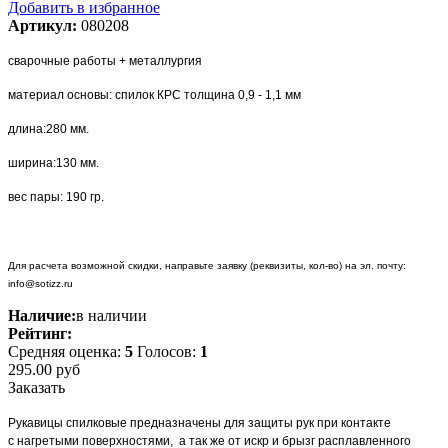
Добавить в избранное
Артикул:
080208
сварочные работы + металлургия
материал основы: спилок КРС толщина 0,9 - 1,1 мм
длина:280 мм.
ширина:130 мм.
вес пары: 190 гр.
Для расчета возможной скидки, направьте заявку (реквизиты, кол-во) на эл. почту:
info@sotizz.ru
Наличие:
в наличии
Рейтинг:
Средняя оценка:
5
Голосов:
1
295.00
руб
Заказать
Рукавицы спилковые предназначены для защиты рук при контакте
с нагретыми поверхностями, а так же от искр и брызг расплавленного