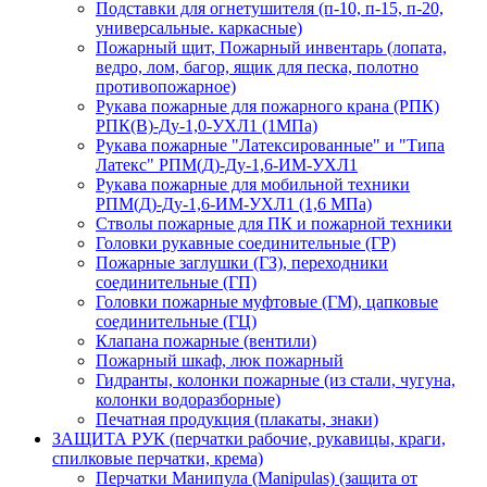
Подставки для огнетушителя (п-10, п-15, п-20,
универсальные. каркасные)
Пожарный щит, Пожарный инвентарь (лопата,
ведро, лом, багор, ящик для песка, полотно
противопожарное)
Рукава пожарные для пожарного крана (РПК)
РПК(В)-Ду-1,0-УХЛ1 (1МПа)
Рукава пожарные "Латексированные" и "Типа
Латекс" РПМ(Д)-Ду-1,6-ИМ-УХЛ1
Рукава пожарные для мобильной техники
РПМ(Д)-Ду-1,6-ИМ-УХЛ1 (1,6 МПа)
Стволы пожарные для ПК и пожарной техники
Головки рукавные соединительные (ГР)
Пожарные заглушки (ГЗ), переходники
соединительные (ГП)
Головки пожарные муфтовые (ГМ), цапковые
соединительные (ГЦ)
Клапана пожарные (вентили)
Пожарный шкаф, люк пожарный
Гидранты, колонки пожарные (из стали, чугуна,
колонки водоразборные)
Печатная продукция (плакаты, знаки)
ЗАЩИТА РУК (перчатки рабочие, рукавицы, краги,
спилковые перчатки, крема)
Перчатки Манипула (Manipulas) (защита от