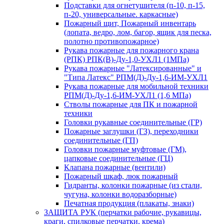
Подставки для огнетушителя (п-10, п-15,
п-20, универсальные. каркасные)
Пожарный щит, Пожарный инвентарь
(лопата, ведро, лом, багор, ящик для песка,
полотно противопожарное)
Рукава пожарные для пожарного крана
(РПК) РПК(В)-Ду-1,0-УХЛ1 (1МПа)
Рукава пожарные "Латексированные" и
"Типа Латекс" РПМ(Д)-Ду-1,6-ИМ-УХЛ1
Рукава пожарные для мобильной техники
РПМ(Д)-Ду-1,6-ИМ-УХЛ1 (1,6 МПа)
Стволы пожарные для ПК и пожарной
техники
Головки рукавные соединительные (ГР)
Пожарные заглушки (ГЗ), переходники
соединительные (ГП)
Головки пожарные муфтовые (ГМ),
цапковые соединительные (ГЦ)
Клапана пожарные (вентили)
Пожарный шкаф, люк пожарный
Гидранты, колонки пожарные (из стали,
чугуна, колонки водоразборные)
Печатная продукция (плакаты, знаки)
ЗАЩИТА РУК (перчатки рабочие, рукавицы,
краги, спилковые перчатки, крема)