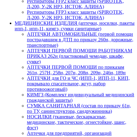
Респираторы FFP2 класс защиты (SPIROTEK,
Л-200, У-2К НРЗ, ИСТОК, АЛИНА)
Респираторы FFP3 класс защиты (SPIROTEK,
Л-200, У-2К НРЗ, ИСТОК, АЛИНА)
МЕДИЦИНСКИЕ ИЗДЕЛИЯ (аптечки, носилки, пакеты
ипп-1, ипп-11, кимгз, сумки санитарные)
АПТЕЧКИ АВТОМОБИЛЬНЫЕ (первой помощи
пострадавщим в ДТП по приказу 260н, дорожные,
транспортные)
АПТЕЧКИ ПЕРВОЙ ПОМОЩИ РАБОТНИКАМ
ПРИКАЗ 262н (пластиковый чемодан, шкафе,
сумке)
АПТЕЧКИ ПЕРВОЙ ПОМОЩИ по приказам
261н, 257Н, 258н, 207н, 208н, 209н, 246н, 189н
АПТЕЧКИ для ГО и ЧС (ИПП-1, ИПП-11, КИП,
покрывало спасательное, жгут, набор
противоожоговый)
КИМГЗ (Комплект индивидуальный медицинский
гражданской защиты)
СУМКА САНИТАРНАЯ (состав по приказу 61н,
по ТУ, санинструктора, сандружинника)
НОСИЛКИ (тканевые, бескаркасные,
медицинские, тактические, огнестойкие, шанс,
фэст)
Аптечки для предприятий, организаций