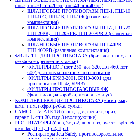
пш-2, пш-20, пш-20эрв, пш-40, пш-40эрв)
ШЛАНГОВЫЕ ПРОТИВОГАЗЫ ПШ-1, ПШ-10,
ПШ-10С, ПШ-1Б, ПШ-10Б (различная
комплектация)
ШЛАНГОВЫЕ ПРОТИВОГАЗЫ ПШ-2, ПШ-20,
ПШ-20РВ, ПШ-20ЭРВ, ПШ-20ЭРВ-2 (различная
комплектация)
ШЛАНГОВЫЕ ПРОТИВОГАЗЫ ПШ-40РВ,
ПШ-40ЭРВ (различная комплектация)
ФИЛЬТРЫ ДЛЯ ПРОТИВОГАЗА (бриз, дот, шанс, фп,
резьбовое крепление к маске)
ФИЛЬТРЫ ДОТ (дот 250, дот 320, дот 460, дот
600) для промышленных противогазов
ФИЛЬТРЫ БРИЗ-2001, БРИЗ-3001 (для
противогазов ППФ, БРИЗ)
ФИЛЬТРЫ ПРОТИВОГАЗОВЫЕ ФК
(фильтрующая коробка, металл. корпус)
КОМПЛЕКТУЮЩИЕ ПРОТИВОГАЗА (маски, маг,
шмп, ппм, гофротрубка, сумки)
САМОСПАСАТЕЛИ (шанс, гдзк, феникс, бриз,
гарант-1, спи-20, пду-3 изолирующие)
РЕСПИРАТОРЫ (бриз, 3м, o2, unix, нрз, руссиз, spirotek,
manulan, ffp-1, ffp-2, ffp-3)
Респираторы Jeta Safety противоаэрозольные