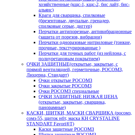
хозяйственные (кщс-1, кщс-2, бис лайт, бис-
альянс)
Краги для сварщика, спилковые
(брезентовые, двупалые, гренадер,
спилковые серые, диггер)
Перчатки антипорезные, антивибрационные
(зашита от порезов, вибрации)
Перчатки одноразовые нитриловые (тонкие,
прочные, текстурированные )
Перчатки для точных работ (из нейлона, с
полиуретановым покрытием)
ОЧКИ ЗАЩИТНЫЕ(открытые, закрытые, с
прямой вентиляцией, герметичные, РОСОМЗ,
Люцерна, Стандарт)
Очки открытые РОСОМЗ
Очки закрытые РОСОМЗ
Очки РОСОМЗ специальные
ОЧКИ ЗАЩИТНЫЕ НИЗКАЯ ЦЕНА
(открытые, закрытые, сварщика,
панорамные)
КАСКИ, ЩИТКИ, МАСКИ СВАРЩИКА (росомз,
сомз-55, щиток нбт, маска КН CRYSTALINE
STANDART Favori®T)
Каски защитные РОСОМЗ
Щитки защитные РОСОМЗ