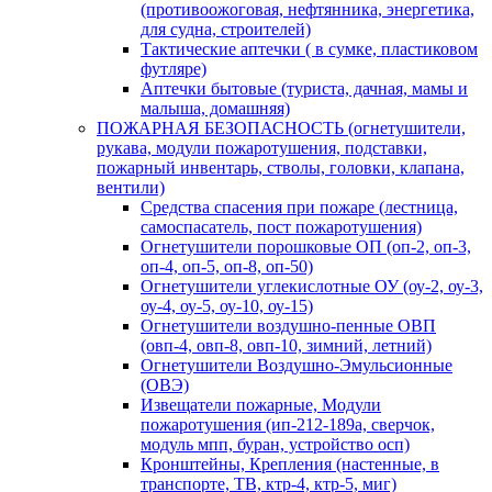
(противоожоговая, нефтянника, энергетика,
для судна, строителей)
Тактические аптечки ( в сумке, пластиковом
футляре)
Аптечки бытовые (туриста, дачная, мамы и
малыша, домашняя)
ПОЖАРНАЯ БЕЗОПАСНОСТЬ (огнетушители,
рукава, модули пожаротушения, подставки,
пожарный инвентарь, стволы, головки, клапана,
вентили)
Средства спасения при пожаре (лестница,
самоспасатель, пост пожаротушения)
Огнетушители порошковые ОП (оп-2, оп-3,
оп-4, оп-5, оп-8, оп-50)
Огнетушители углекислотные ОУ (оу-2, оу-3,
оу-4, оу-5, оу-10, оу-15)
Огнетушители воздушно-пенные ОВП
(овп-4, овп-8, овп-10, зимний, летний)
Огнетушители Воздушно-Эмульсионные
(ОВЭ)
Извещатели пожарные, Модули
пожаротушения (ип-212-189а, сверчок,
модуль мпп, буран, устройство осп)
Кронштейны, Крепления (настенные, в
транспорте, ТВ, ктр-4, ктр-5, миг)