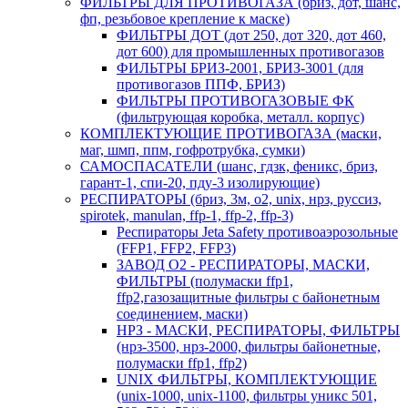
ФИЛЬТРЫ ДЛЯ ПРОТИВОГАЗА (бриз, дот, шанс,
фп, резьбовое крепление к маске)
ФИЛЬТРЫ ДОТ (дот 250, дот 320, дот 460,
дот 600) для промышленных противогазов
ФИЛЬТРЫ БРИЗ-2001, БРИЗ-3001 (для
противогазов ППФ, БРИЗ)
ФИЛЬТРЫ ПРОТИВОГАЗОВЫЕ ФК
(фильтрующая коробка, металл. корпус)
КОМПЛЕКТУЮЩИЕ ПРОТИВОГАЗА (маски,
маг, шмп, ппм, гофротрубка, сумки)
САМОСПАСАТЕЛИ (шанс, гдзк, феникс, бриз,
гарант-1, спи-20, пду-3 изолирующие)
РЕСПИРАТОРЫ (бриз, 3м, o2, unix, нрз, руссиз,
spirotek, manulan, ffp-1, ffp-2, ffp-3)
Респираторы Jeta Safety противоаэрозольные
(FFP1, FFP2, FFP3)
ЗАВОД О2 - РЕСПИРАТОРЫ, МАСКИ,
ФИЛЬТРЫ (полумаски ffp1,
ffp2,газозащитные фильтры с байонетным
соединением, маски)
НРЗ - МАСКИ, РЕСПИРАТОРЫ, ФИЛЬТРЫ
(нрз-3500, нрз-2000, фильтры байонетные,
полумаски ffp1, ffp2)
UNIX ФИЛЬТРЫ, КОМПЛЕКТУЮЩИЕ
(unix-1000, unix-1100, фильтры уникс 501,