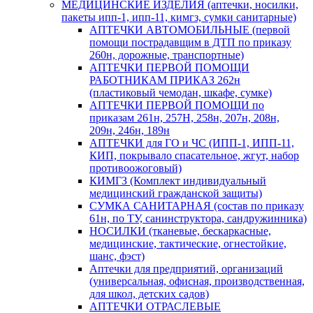
МЕДИЦИНСКИЕ ИЗДЕЛИЯ (аптечки, носилки,
пакеты ипп-1, ипп-11, кимгз, сумки санитарные)
АПТЕЧКИ АВТОМОБИЛЬНЫЕ (первой
помощи пострадавщим в ДТП по приказу
260н, дорожные, транспортные)
АПТЕЧКИ ПЕРВОЙ ПОМОЩИ
РАБОТНИКАМ ПРИКАЗ 262н
(пластиковый чемодан, шкафе, сумке)
АПТЕЧКИ ПЕРВОЙ ПОМОЩИ по
приказам 261н, 257Н, 258н, 207н, 208н,
209н, 246н, 189н
АПТЕЧКИ для ГО и ЧС (ИПП-1, ИПП-11,
КИП, покрывало спасательное, жгут, набор
противоожоговый)
КИМГЗ (Комплект индивидуальный
медицинский гражданской защиты)
СУМКА САНИТАРНАЯ (состав по приказу
61н, по ТУ, санинструктора, сандружинника)
НОСИЛКИ (тканевые, бескаркасные,
медицинские, тактические, огнестойкие,
шанс, фэст)
Аптечки для предприятий, организаций
(универсальная, офисная, производственная,
для школ, детских садов)
АПТЕЧКИ ОТРАСЛЕВЫЕ