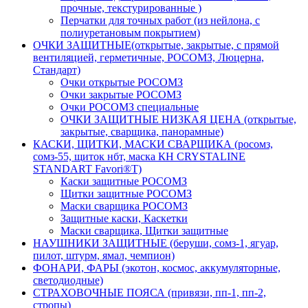
прочные, текстурированные )
Перчатки для точных работ (из нейлона, с
полиуретановым покрытием)
ОЧКИ ЗАЩИТНЫЕ(открытые, закрытые, с прямой
вентиляцией, герметичные, РОСОМЗ, Люцерна,
Стандарт)
Очки открытые РОСОМЗ
Очки закрытые РОСОМЗ
Очки РОСОМЗ специальные
ОЧКИ ЗАЩИТНЫЕ НИЗКАЯ ЦЕНА (открытые,
закрытые, сварщика, панорамные)
КАСКИ, ЩИТКИ, МАСКИ СВАРЩИКА (росомз,
сомз-55, щиток нбт, маска КН CRYSTALINE
STANDART Favori®T)
Каски защитные РОСОМЗ
Щитки защитные РОСОМЗ
Маски сварщика РОСОМЗ
Защитные каски, Каскетки
Маски сварщика, Щитки защитные
НАУШНИКИ ЗАЩИТНЫЕ (беруши, сомз-1, ягуар,
пилот, штурм, ямал, чемпион)
ФОНАРИ, ФАРЫ (экотон, космос, аккумуляторные,
светодиодные)
СТРАХОВОЧНЫЕ ПОЯСА (привязи, пп-1, пп-2,
стропы)