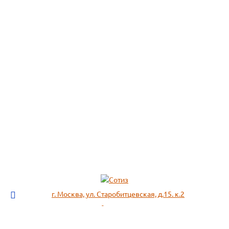
г. Москва, ул. Старобитцевская, д.15. к.2
info@sotizz.ru
+7 (499)
213-03-73