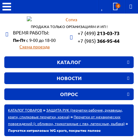
0
ПРОДАЖА ТОЛЬКО ОРГАНИЗАЦИЯМ И ИП !
ВРЕМЯ РАБОТЫ:
+7 (499)
213-03-73
Пн-Пт
с 9-00 до 18-00
+7 (985)
366-95-44
Схема проезда
КАТАЛОГ
НОВОСТИ
ОПРОС
КАТАЛОГ ТОВАРОВ
»
ЗАЩИТА РУК (перчатки рабочие, рукавицы,
краги, спилковые перчатки, крема)
»
Перчатки от механических
повреждений (с обливом, трикотажные с пвх, латексные, рыбака)
»
Перчатки нитриловые WG крага, покрытие полное