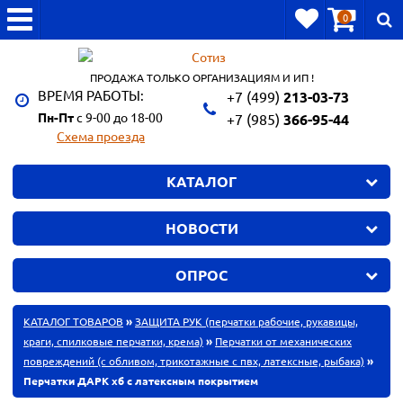
0
ПРОДАЖА ТОЛЬКО ОРГАНИЗАЦИЯМ И ИП !
ВРЕМЯ РАБОТЫ:
+7 (499)
213-03-73
Пн-Пт
с 9-00 до 18-00
+7 (985)
366-95-44
Схема проезда
КАТАЛОГ
НОВОСТИ
ОПРОС
КАТАЛОГ ТОВАРОВ
»
ЗАЩИТА РУК (перчатки рабочие, рукавицы,
краги, спилковые перчатки, крема)
»
Перчатки от механических
повреждений (с обливом, трикотажные с пвх, латексные, рыбака)
»
Перчатки ДАРК хб с латексным покрытием