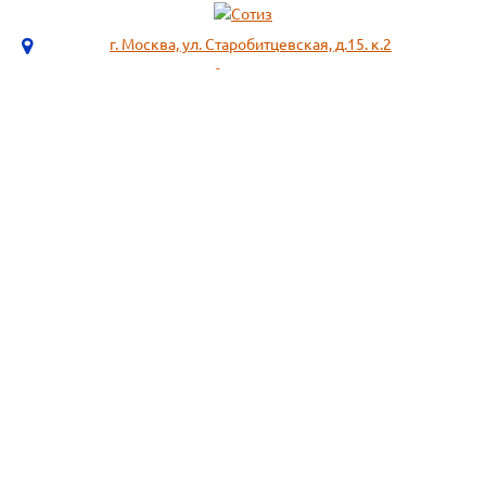
г. Москва, ул. Старобитцевская, д.15. к.2
info@sotizz.ru
+7 (499)
213-03-73
+7 (985)
366-95-44
МЕНЮ
ИНФОРМАЦИЯ
Пожарное оборудование,
СОГЛАСИЕ НА ОБРАБОТКУ
Огнетушители
ПЕРСОНАЛЬНЫХ ДАННЫХ
Респираторы "3М", "Spirotek"
Рекомендации по подбору
(ffp1, ffp2, ffp3)
фильтра к противогазу
Перчатки Manipula Specialist
Полезная информация
Очки защитные РОСОМЗ
Маркировка фильтров
Щитки
История противогаза
Каски защитные СОМЗ
Уголь активный
Наушники, беруши РОСОМЗ
Размещенные предложения на
Карта сайта
сайте не являются публичной
офертой