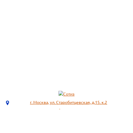
г. Москва, ул. Старобитцевская, д.15. к.2
info@sotizz.ru
+7 (499)
213-03-73
+7 (985)
366-95-44