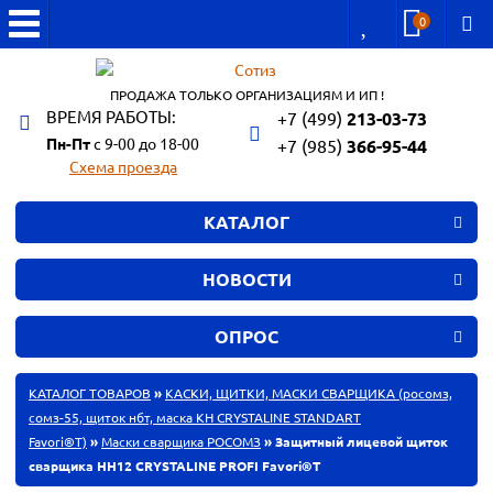
0
ПРОДАЖА ТОЛЬКО ОРГАНИЗАЦИЯМ И ИП !
ВРЕМЯ РАБОТЫ:
+7 (499)
213-03-73
Пн-Пт
с 9-00 до 18-00
+7 (985)
366-95-44
Схема проезда
КАТАЛОГ
НОВОСТИ
ОПРОС
КАТАЛОГ ТОВАРОВ
»
КАСКИ, ЩИТКИ, МАСКИ СВАРЩИКА (росомз,
сомз-55, щиток нбт, маска КН CRYSTALINE STANDART
Favori®T)
»
Маски сварщика РОСОМЗ
» Защитный лицевой щиток
сварщика НН12 CRYSTALINE PROFI Favori®T