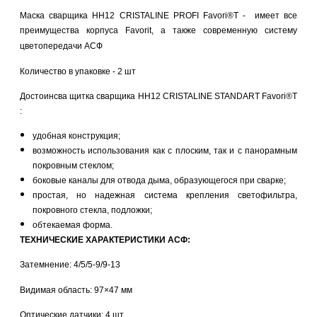
Маска сварщика НН12 CRISTALINE PROFI Favori®T
-
имеет все
преимущества корпуса Favorit, а также современную систему
цветопередачи АСФ
Количество в упаковке - 2
шт
Достоинсва щитка сварщика НН12 CRISTALINE STANDARТ Favori®T
:
удобная конструкция;
возможность использования как с плоским, так и с панорамным
покровным стеклом;
боковые каналы для отвода дыма, образующегося при сварке;
простая, но надежная система крепления светофильтра,
покровного стекла, подложки;
обтекаемая форма.
ТЕХНИЧЕСКИЕ ХАРАКТЕРИСТИКИ АСФ:
Затемнение: 4/5/5-9/9-13
Видимая область: 97×47 мм
Оптические датчики: 4 шт.