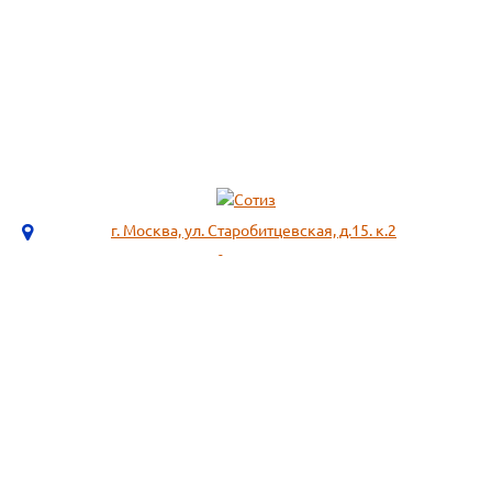
г. Москва, ул. Старобитцевская, д.15. к.2
info@sotizz.ru
+7 (499)
213-03-73
+7 (985)
366-95-44
МЕНЮ
ИНФОРМАЦИЯ
Пожарное оборудование,
СОГЛАСИЕ НА ОБРАБОТКУ
Огнетушители
ПЕРСОНАЛЬНЫХ ДАННЫХ
Респираторы "3М", "Spirotek"
Рекомендации по подбору
(ffp1, ffp2, ffp3)
фильтра к противогазу
Перчатки Manipula Specialist
Полезная информация