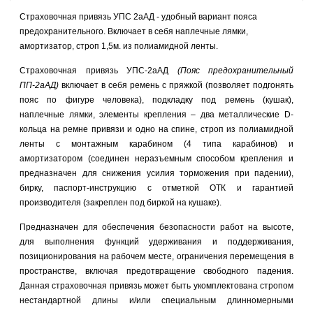
Cтраховочная привязь УПС 2аАД - удобный вариант пояса
предохранительного. Включает в себя наплечные лямки,
амортизатор, строп 1,5м. из полиамидной ленты.
Страховочная привязь УПС-2аАД
(Пояс предохранительный
ПП-2аАД)
включает в себя ремень с пряжкой (позволяет подгонять
пояс по фигуре человека), подкладку под ремень (кушак),
наплечные лямки, элементы крепления – два металлические D-
кольца на ремне привязи и одно на спине, строп из полиамидной
ленты с монтажным карабином (4 типа карабинов) и
амортизатором (соединен неразъемным способом крепления и
предназначен для снижения усилия торможения при падении),
бирку, паспорт-инструкцию с отметкой ОТК и гарантией
производителя (закреплен под биркой на кушаке).
Предназначен для обеспечения безопасности работ на высоте,
для выполнения функций удерживания и поддерживания,
позиционирования на рабочем месте, ограничения перемещения в
пространстве, включая предотвращение свободного падения.
Данная страховочная привязь может быть укомплектована стропом
нестандартной длины и/или специальным длинномерными