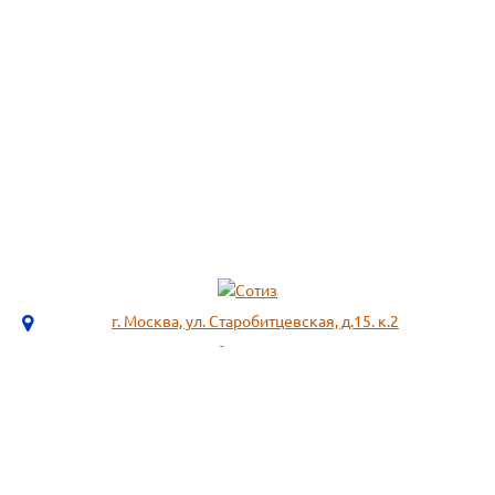
г. Москва, ул. Старобитцевская, д.15. к.2
info@sotizz.ru
+7 (499)
213-03-73
+7 (985)
366-95-44
МЕНЮ
ИНФОРМАЦИЯ
Пожарное оборудование,
СОГЛАСИЕ НА ОБРАБОТКУ