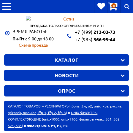
0
ПРОДАЖА ТОЛЬКО ОРГАНИЗАЦИЯМ И ИП !
ВРЕМЯ РАБОТЫ:
+7 (499)
213-03-73
Пн-Пт
с 9-00 до 18-00
+7 (985)
366-95-44
Схема проезда
КАТАЛОГ
НОВОСТИ
ОПРОС
КАТАЛОГ ТОВАРОВ
»
РЕСПИРАТОРЫ (бриз, 3м, o2, unix, нрз, руссиз,
spirotek, manulan, ffp-1, ffp-2, ffp-3)
»
UNIX ФИЛЬТРЫ,
КОМПЛЕКТУЮЩИЕ (unix-1000, unix-1100, фильтры уникс 501, 502,
521, 531)
» Фильтр UNIX Р1, Р2, Р3