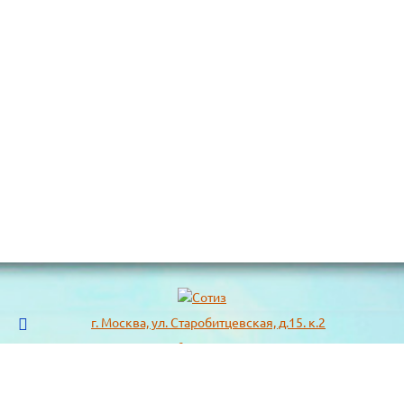
г. Москва, ул. Старобитцевская, д.15. к.2
info@sotizz.ru
+7 (499)
213-03-73
+7 (985)
366-95-44