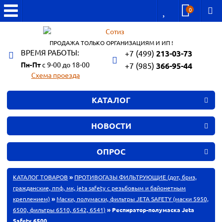
0
ПРОДАЖА ТОЛЬКО ОРГАНИЗАЦИЯМ И ИП !
ВРЕМЯ РАБОТЫ:
+7 (499)
213-03-73
Пн-Пт
с 9-00 до 18-00
+7 (985)
366-95-44
Схема проезда
КАТАЛОГ
НОВОСТИ
ОПРОС
КАТАЛОГ ТОВАРОВ
»
ПРОТИВОГАЗЫ ФИЛЬТРУЮЩИЕ (дот, бриз,
гражданские, ппф, мк, jeta safety с резьбовым и байонетным
креплением)
»
Маски, полумаски, фильтры JETA SAFETY (маски 5950,
6500, фильтры 6510, 6542, 6541)
» Респиратор-полумаска Jeta
Safety 6500