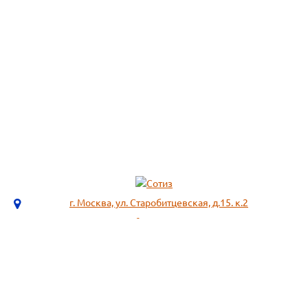
г. Москва, ул. Старобитцевская, д.15. к.2
info@sotizz.ru
+7 (499)
213-03-73
+7 (985)
366-95-44
МЕНЮ
ИНФОРМАЦИЯ
Пожарное оборудование,
СОГЛАСИЕ НА ОБРАБОТКУ