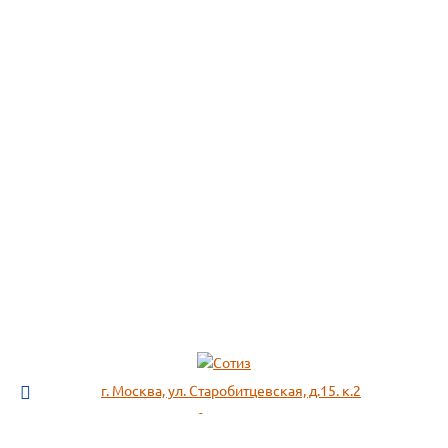
г. Москва, ул. Старобитцевская, д.15. к.2
info@sotizz.ru
+7 (499)
213-03-73