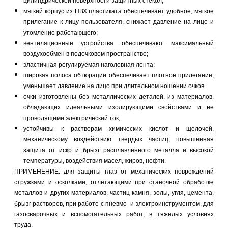
цилиндрической поверхности защитных стекол;
мягкий корпус из ПВХ пластиката обеспечивает удобное, мягкое
прилегание к лицу пользователя, снижает давление на лицо и
утомление работающего;
вентиляционные устройства обеспечивают максимальный
воздухообмен в подочковом пространстве;
эластичная регулируемая наголовная лента;
широкая полоса обтюрации обеспечивает плотное прилегание,
уменьшает давление на лицо при длительном ношении очков.
очки изготовлены без металлических деталей, из материалов,
обладающих идеальными изолирующими свойствами и не
проводящими электрический ток;
устойчивы к растворам химических кислот и щелочей,
механическому воздействию твердых частиц, повышенная
защита от искр и брызг расплавленного металла и высокой
температуры, воздействия масел, жиров, нефти.
ПРИМЕНЕНИЕ: для защиты глаз от механических повреждений
стружками и осколками, отлетающими при станочной обработке
металлов и других материалов, частиц камня, золы, угля, цемента,
брызг растворов, при работе с пневмо- и электроинструментом, для
газосварочных и вспомогательных работ, в тяжелых условиях
труда.