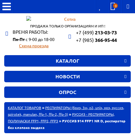
0
ПРОДАЖА ТОЛЬКО ОРГАНИЗАЦИЯМ И ИП !
ВРЕМЯ РАБОТЫ:
+7 (499)
213-03-73
Пн-Пт
с 9-00 до 18-00
+7 (985)
366-95-44
Схема проезда
КАТАЛОГ
НОВОСТИ
ОПРОС
КАТАЛОГ ТОВАРОВ
»
РЕСПИРАТОРЫ (бриз, 3м, o2, unix, нрз, руссиз,
spirotek, manulan, ffp-1, ffp-2, ffp-3)
»
РУССИЗ - РЕСПИРАТОРЫ,
ПОЛУМАСКИ FFP1, FFP2, FFP3
» РУССИЗ 914 FFP1 NR D, респиратор
без клапана выдоха