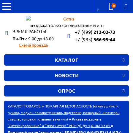
0
ПРОДАЖА ТОЛЬКО ОРГАНИЗАЦИЯМ И ИП !
ВРЕМЯ РАБОТЫ:
+7 (499)
213-03-73
Пн-Пт
с 9-00 до 18-00
+7 (985)
366-95-44
Схема проезда
КАТАЛОГ
НОВОСТИ
ОПРОС
КАТАЛОГ ТОВАРОВ
»
ПОЖАРНАЯ БЕЗОПАСНОСТЬ (огнетушители,
рукава, модули пожаротушения, подставки, пожарный инвентарь,
стволы, головки, клапана, вентили)
»
Рукава пожарные
"Латексированные" и "Типа Латекс" РПМ(Д)-Ду-1,6-ИМ-УХЛ1
»
Пожарный рукав "типа латекс" РПМ(П) 80-1,6-М-УХЛ1 (1,6 МПа)