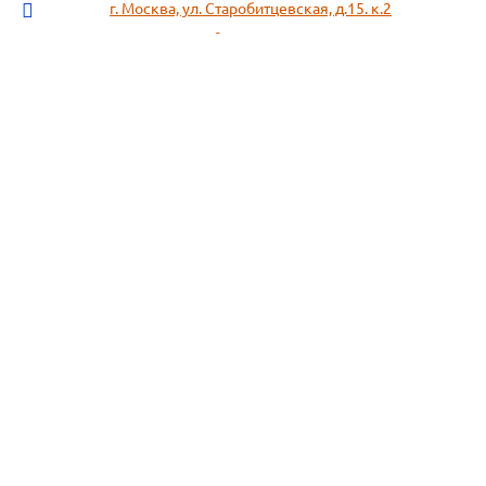
г. Москва, ул. Старобитцевская, д.15. к.2
info@sotizz.ru
+7 (499)
213-03-73
+7 (985)
366-95-44
МЕНЮ
ИНФОРМАЦИЯ
Пожарное оборудование,
СОГЛАСИЕ НА ОБРАБОТКУ
Огнетушители
ПЕРСОНАЛЬНЫХ ДАННЫХ
Респираторы "3М", "Spirotek"
Рекомендации по подбору
(ffp1, ffp2, ffp3)
фильтра к противогазу
Перчатки Manipula Specialist
Полезная информация
Очки защитные РОСОМЗ
Маркировка фильтров
Щитки
История противогаза
Каски защитные СОМЗ
Уголь активный
Наушники, беруши РОСОМЗ
Размещенные предложения на
Карта сайта
сайте не являются публичной
офертой