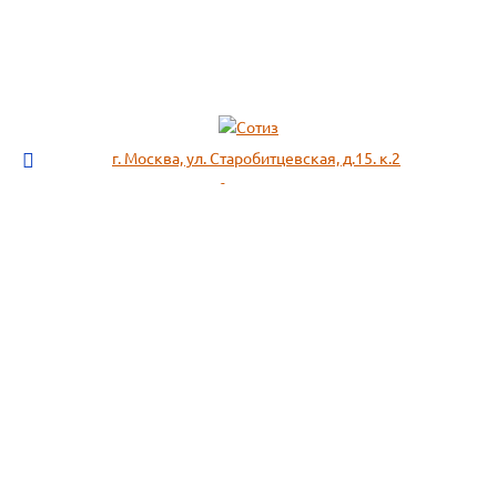
г. Москва, ул. Старобитцевская, д.15. к.2
info@sotizz.ru
+7 (499)
213-03-73
+7 (985)
366-95-44
МЕНЮ
ИНФОРМАЦИЯ
Пожарное оборудование,
СОГЛАСИЕ НА ОБРАБОТКУ
Огнетушители
ПЕРСОНАЛЬНЫХ ДАННЫХ
Респираторы "3М", "Spirotek"
Рекомендации по подбору
(ffp1, ffp2, ffp3)
фильтра к противогазу
Перчатки Manipula Specialist
Полезная информация
Очки защитные РОСОМЗ
Маркировка фильтров
Щитки
История противогаза
Каски защитные СОМЗ
Уголь активный