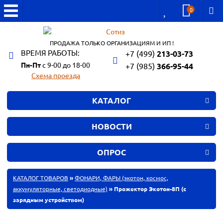
0
ПРОДАЖА ТОЛЬКО ОРГАНИЗАЦИЯМ И ИП !
ВРЕМЯ РАБОТЫ:
+7 (499)
213-03-73
Пн-Пт
с 9-00 до 18-00
+7 (985)
366-95-44
Схема проезда
КАТАЛОГ
НОВОСТИ
ОПРОС
КАТАЛОГ ТОВАРОВ
»
ФОНАРИ, ФАРЫ (экотон, космос,
аккумуляторные, светодиодные)
» Прожектор Экотон-8П (с
зарядным устройством)