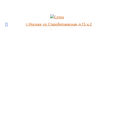
г. Москва, ул. Старобитцевская, д.15. к.2
info@sotizz.ru
+7 (499)
213-03-73
+7 (985)
366-95-44
МЕНЮ
ИНФОРМАЦИЯ
Пожарное оборудование,
СОГЛАСИЕ НА ОБРАБОТКУ
Огнетушители
ПЕРСОНАЛЬНЫХ ДАННЫХ
Респираторы "3М", "Spirotek"
Рекомендации по подбору
(ffp1, ffp2, ffp3)
фильтра к противогазу
Перчатки Manipula Specialist
Полезная информация
Очки защитные РОСОМЗ
Маркировка фильтров
Щитки
История противогаза
Каски защитные СОМЗ
Уголь активный
Наушники, беруши РОСОМЗ
Размещенные предложения на
Карта сайта
сайте не являются публичной