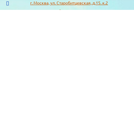
г. Москва, ул. Старобитцевская, д.15. к.2
info@sotizz.ru
+7 (499)
213-03-73
+7 (985)
366-95-44
МЕНЮ
ИНФОРМАЦИЯ
Пожарное оборудование,
СОГЛАСИЕ НА ОБРАБОТКУ
Огнетушители
ПЕРСОНАЛЬНЫХ ДАННЫХ
Респираторы "3М", "Spirotek"
Рекомендации по подбору
(ffp1, ffp2, ffp3)
фильтра к противогазу
Перчатки Manipula Specialist
Полезная информация
Очки защитные РОСОМЗ
Маркировка фильтров
Щитки
История противогаза
Каски защитные СОМЗ
Уголь активный
Наушники, беруши РОСОМЗ
Размещенные предложения на
Карта сайта
сайте не являются публичной
офертой