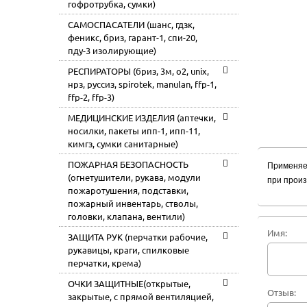
гофротрубка, сумки)
САМОСПАСАТЕЛИ (шанс, гдзк,
феникс, бриз, гарант-1, спи-20,
пду-3 изолирующие)
РЕСПИРАТОРЫ (бриз, 3м, o2, unix,
нрз, руссиз, spirotek, manulan, ffp-1,
ffp-2, ffp-3)
МЕДИЦИНСКИЕ ИЗДЕЛИЯ (аптечки,
носилки, пакеты ипп-1, ипп-11,
кимгз, сумки санитарные)
ПОЖАРНАЯ БЕЗОПАСНОСТЬ
Применяет
(огнетушители, рукава, модули
при произ
пожаротушения, подставки,
пожарный инвентарь, стволы,
головки, клапана, вентили)
Имя:
ЗАЩИТА РУК (перчатки рабочие,
рукавицы, краги, спилковые
перчатки, крема)
ОЧКИ ЗАЩИТНЫЕ(открытые,
Отзыв:
закрытые, с прямой вентиляцией,