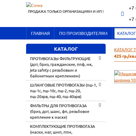
+7 
ПРОДАЖА ТОЛЬКО ОРГАНИЗАЦИЯМ И ИП !
+7 
ГЛАВНАЯ
ПО ПРОИЗВОДИТЕЛЯМ
КАТАЛОГ
КАТАЛОГ
КАТАЛОГ 
425 гр./кв
ПРОТИВОГАЗЫ ФИЛЬТРУЮЩИЕ
(дот, бриз, гражданские, ппф, мк,
jeta safety с резьбовым и
байонетным креплением)
ШЛАНГОВЫЕ ПРОТИВОГАЗЫ (пш-1,
пш-1с, пш-10с, пш-2, пш-20,
пш-20эрв, пш-40, пш-40эрв)
ФИЛЬТРЫ ДЛЯ ПРОТИВОГАЗА
(бриз, дот, шанс, фп, резьбовое
крепление к маске)
КОМПЛЕКТУЮЩИЕ ПРОТИВОГАЗА
(маски, маг, шмп, ппм,