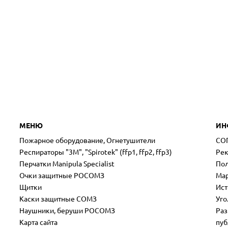
МЕНЮ
ИН
Пожарное оборудование, Огнетушители
СО
Респираторы "3М", "Spirotek" (ffp1, ffp2, ffp3)
Рек
Перчатки Manipula Specialist
Пол
Очки защитные РОСОМЗ
Мар
Щитки
Ист
Каски защитные СОМЗ
Уго
Наушники, беруши РОСОМЗ
Раз
Карта сайта
пуб