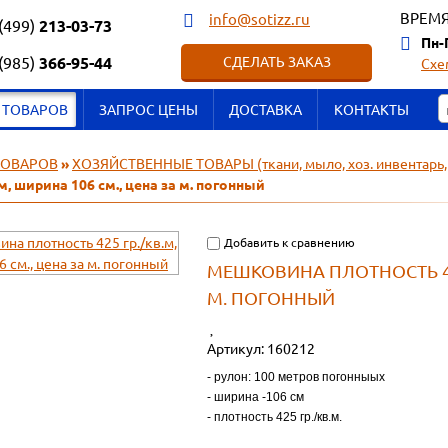
ВРЕМЯ
info@sotizz.ru
(499)
213-03-73
Пн-
(985)
366-95-44
СДЕЛАТЬ ЗАКАЗ
Схе
 ТОВАРОВ
ЗАПРОС ЦЕНЫ
ДОСТАВКА
КОНТАКТЫ
ТОВАРОВ
»
ХОЗЯЙСТВЕННЫЕ ТОВАРЫ (ткани, мыло, хоз. инвентарь,
.м, ширина 106 см., цена за м. погонный
Добавить к сравнению
МЕШКОВИНА ПЛОТНОСТЬ 425
М. ПОГОННЫЙ
Артикул:
160212
- рулон: 100 метров погонныых
- ширина -106 см
- плотность 425 гр./кв.м.