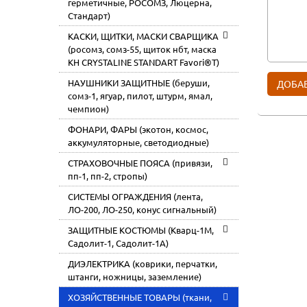
герметичные, РОСОМЗ, Люцерна,
Стандарт)
КАСКИ, ЩИТКИ, МАСКИ СВАРЩИКА
(росомз, сомз-55, щиток нбт, маска
КН CRYSTALINE STANDART Favori®T)
НАУШНИКИ ЗАЩИТНЫЕ (беруши,
сомз-1, ягуар, пилот, штурм, ямал,
чемпион)
ФОНАРИ, ФАРЫ (экотон, космос,
аккумуляторные, светодиодные)
СТРАХОВОЧНЫЕ ПОЯСА (привязи,
пп-1, пп-2, стропы)
СИСТЕМЫ ОГРАЖДЕНИЯ (лента,
ЛО-200, ЛО-250, конус сигнальный)
ЗАЩИТНЫЕ КОСТЮМЫ (Кварц-1М,
Садолит-1, Садолит-1А)
ДИЭЛЕКТРИКА (коврики, перчатки,
штанги, ножницы, заземление)
ХОЗЯЙСТВЕННЫЕ ТОВАРЫ (ткани,