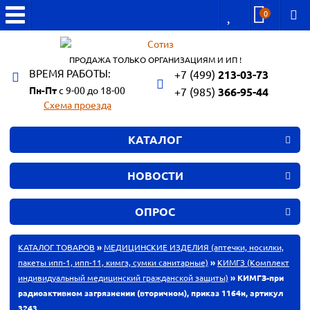
0
ПРОДАЖА ТОЛЬКО ОРГАНИЗАЦИЯМ И ИП !
ВРЕМЯ РАБОТЫ:
+7 (499)
213-03-73
Пн-Пт
с 9-00 до 18-00
+7 (985)
366-95-44
Схема проезда
КАТАЛОГ
НОВОСТИ
ОПРОС
КАТАЛОГ ТОВАРОВ
»
МЕДИЦИНСКИЕ ИЗДЕЛИЯ (аптечки, носилки,
пакеты ипп-1, ипп-11, кимгз, сумки санитарные)
»
КИМГЗ (Комплект
индивидуальный медицинский гражданской защиты)
» КИМГЗ-при
радиоактивном загрязнении (вторичном), приказ 1164н, артикул
3243