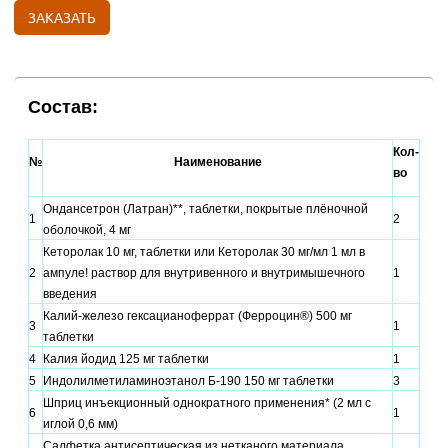
ЗАКАЗАТЬ
Состав:
Кол-
№
Наименование
во
Ондансетрон (Латран)**, таблетки, покрытые плёночной
1
2
оболочкой, 4 мг
Кеторолак 10 мг, таблетки или Кеторолак 30 мг/мл 1 мл в
2
ампуле! раствор для внутривенного и внутримышечного
1
введения
Калий-железо гексацианоферрат (Ферроцин®) 500 мг
3
1
таблетки
4
Калия йодид 125 мг таблетки
1
5
Индолилметиламиноэтанол Б-190 150 мг таблетки
3
Шприц инъекционный однократного применения* (2 мл с
6
1
иглой 0,6 мм)
Салфетка антисептическая из нетканого материала