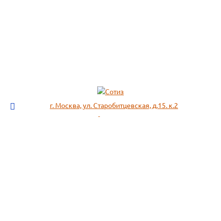
г. Москва, ул. Старобитцевская, д.15. к.2
info@sotizz.ru
+7 (499)
213-03-73
+7 (985)
366-95-44
МЕНЮ
ИНФОРМАЦИЯ
Пожарное оборудование,
СОГЛАСИЕ НА ОБРАБОТКУ
Огнетушители
ПЕРСОНАЛЬНЫХ ДАННЫХ
Респираторы "3М", "Spirotek"
Рекомендации по подбору
(ffp1, ffp2, ffp3)
фильтра к противогазу
Перчатки Manipula Specialist
Полезная информация