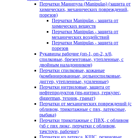
Перчатки Манипула (Manipulas) (защита от
химических, механических повреждений,
порезов)
Перчатки Manipulas - защита от
химических веществ
Перчатки Manipulas - защита от
механических воздействий
Перчатки Manipulas - защита от
порезов
Рукавицы рабочие (оп-1, оп-2, х/б,
спилковые, брезентовые, утепленные, с
двойным наладонником)
Перчатки спилковые, кожаные
(комбинированные, цельноспилковые,
диггер, утепленные, усиленные)
Перчатки нитриловые, защита от
нефтепродуктов (ms-нитрил, геркулес,
diggerman, техник, гранат)
Перчатки от механических повреждений (с
обливом, трикотажные с пвх, латексные,
рыбака)
Перчатки трикотажные с ПВХ, с обливом
(хб с пвх люкс, перчатки с обливом,
тачстоун, рабочие)
Перчатки из латекса, КЩС, резиновые,