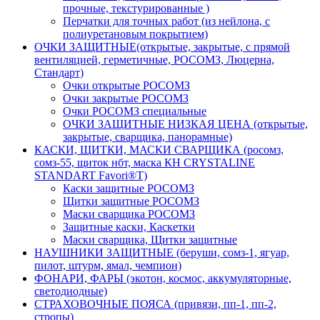
прочные, текстурированные )
Перчатки для точных работ (из нейлона, с
полиуретановым покрытием)
ОЧКИ ЗАЩИТНЫЕ(открытые, закрытые, с прямой
вентиляцией, герметичные, РОСОМЗ, Люцерна,
Стандарт)
Очки открытые РОСОМЗ
Очки закрытые РОСОМЗ
Очки РОСОМЗ специальные
ОЧКИ ЗАЩИТНЫЕ НИЗКАЯ ЦЕНА (открытые,
закрытые, сварщика, панорамные)
КАСКИ, ЩИТКИ, МАСКИ СВАРЩИКА (росомз,
сомз-55, щиток нбт, маска КН CRYSTALINE
STANDART Favori®T)
Каски защитные РОСОМЗ
Щитки защитные РОСОМЗ
Маски сварщика РОСОМЗ
Защитные каски, Каскетки
Маски сварщика, Щитки защитные
НАУШНИКИ ЗАЩИТНЫЕ (беруши, сомз-1, ягуар,
пилот, штурм, ямал, чемпион)
ФОНАРИ, ФАРЫ (экотон, космос, аккумуляторные,
светодиодные)
СТРАХОВОЧНЫЕ ПОЯСА (привязи, пп-1, пп-2,
стропы)