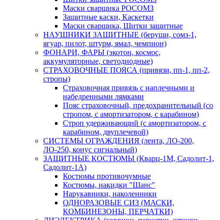
Маски сварщика РОСОМЗ
Защитные каски, Каскетки
Маски сварщика, Щитки защитные
НАУШНИКИ ЗАЩИТНЫЕ (беруши, сомз-1,
ягуар, пилот, штурм, ямал, чемпион)
ФОНАРИ, ФАРЫ (экотон, космос,
аккумуляторные, светодиодные)
СТРАХОВОЧНЫЕ ПОЯСА (привязи, пп-1, пп-2,
стропы)
Страховочная привязь с наплечными и
набедренными лямками
Пояс страховочный, предохранительный (со
стропом, с амортизатором, с карабином)
Строп удерживающий (с амортизатором, с
карабином, двуплечевой)
СИСТЕМЫ ОГРАЖДЕНИЯ (лента, ЛО-200,
ЛО-250, конус сигнальный)
ЗАЩИТНЫЕ КОСТЮМЫ (Кварц-1М, Садолит-1,
Садолит-1А)
Костюмы противочумные
Костюмы, накидки "Шанс"
Нарукавники, наколенники
ОДНОРАЗОВЫЕ СИЗ (МАСКИ,
КОМБИНЕЗОНЫ, ПЕРЧАТКИ)