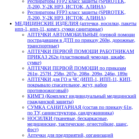
Респираторы FFP2 класс защиты (SPIROTEK,
Л-200, У-2К НРЗ, ИСТОК, АЛИНА)
Респираторы FFP3 класс защиты (SPIROTEK,
Л-200, У-2К НРЗ, ИСТОК, АЛИНА)
МЕДИЦИНСКИЕ ИЗДЕЛИЯ (аптечки, носилки, пакеты
ипп-1, ипп-11, кимгз, сумки санитарные)
АПТЕЧКИ АВТОМОБИЛЬНЫЕ (первой помощи
пострадавщим в ДТП по приказу 260н, дорожные,
транспортные)
АПТЕЧКИ ПЕРВОЙ ПОМОЩИ РАБОТНИКАМ
ПРИКАЗ 262н (пластиковый чемодан, шкафе,
сумке)
АПТЕЧКИ ПЕРВОЙ ПОМОЩИ по приказам
261н, 257Н, 258н, 207н, 208н, 209н, 246н, 189н
АПТЕЧКИ для ГО и ЧС (ИПП-1, ИПП-11, КИП,
покрывало спасательное, жгут, набор
противоожоговый)
КИМГЗ (Комплект индивидуальный медицинский
гражданской защиты)
СУМКА САНИТАРНАЯ (состав по приказу 61н,
по ТУ, санинструктора, сандружинника)
НОСИЛКИ (тканевые, бескаркасные,
медицинские, тактические, огнестойкие, шанс,
фэст)
Аптечки для предприятий, организаций