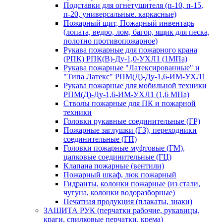
Подставки для огнетушителя (п-10, п-15,
п-20, универсальные. каркасные)
Пожарный щит, Пожарный инвентарь
(лопата, ведро, лом, багор, ящик для песка,
полотно противопожарное)
Рукава пожарные для пожарного крана
(РПК) РПК(В)-Ду-1,0-УХЛ1 (1МПа)
Рукава пожарные "Латексированные" и
"Типа Латекс" РПМ(Д)-Ду-1,6-ИМ-УХЛ1
Рукава пожарные для мобильной техники
РПМ(Д)-Ду-1,6-ИМ-УХЛ1 (1,6 МПа)
Стволы пожарные для ПК и пожарной
техники
Головки рукавные соединительные (ГР)
Пожарные заглушки (ГЗ), переходники
соединительные (ГП)
Головки пожарные муфтовые (ГМ),
цапковые соединительные (ГЦ)
Клапана пожарные (вентили)
Пожарный шкаф, люк пожарный
Гидранты, колонки пожарные (из стали,
чугуна, колонки водоразборные)
Печатная продукция (плакаты, знаки)
ЗАЩИТА РУК (перчатки рабочие, рукавицы,
краги, спилковые перчатки, крема)