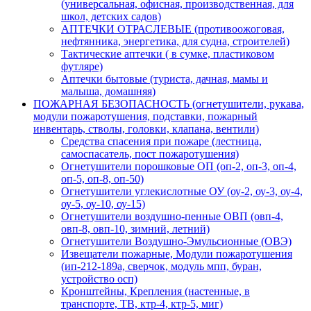
(универсальная, офисная, производственная, для
школ, детских садов)
АПТЕЧКИ ОТРАСЛЕВЫЕ (противоожоговая,
нефтянника, энергетика, для судна, строителей)
Тактические аптечки ( в сумке, пластиковом
футляре)
Аптечки бытовые (туриста, дачная, мамы и
малыша, домашняя)
ПОЖАРНАЯ БЕЗОПАСНОСТЬ (огнетушители, рукава,
модули пожаротушения, подставки, пожарный
инвентарь, стволы, головки, клапана, вентили)
Средства спасения при пожаре (лестница,
самоспасатель, пост пожаротушения)
Огнетушители порошковые ОП (оп-2, оп-3, оп-4,
оп-5, оп-8, оп-50)
Огнетушители углекислотные ОУ (оу-2, оу-3, оу-4,
оу-5, оу-10, оу-15)
Огнетушители воздушно-пенные ОВП (овп-4,
овп-8, овп-10, зимний, летний)
Огнетушители Воздушно-Эмульсионные (ОВЭ)
Извещатели пожарные, Модули пожаротушения
(ип-212-189а, сверчок, модуль мпп, буран,
устройство осп)
Кронштейны, Крепления (настенные, в
транспорте, ТВ, ктр-4, ктр-5, миг)