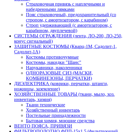
Страховочная привязь с наплечными и
набедренными лямками
Пояс страховочный, предохранительный (со
стропом, с амортизатором, с карабином)
Строп удерживающий (с амортизатором, с
карабином, двуплечевой)
СИСТЕМЫ ОГРАЖДЕНИЯ (лента, ЛО-200, ЛО-250,
конус сигнальный)
ЗАЩИТНЫЕ КОСТЮМЫ (Кварц-1М, Садолит-1,
Садолит-1А)
Костюмы противочумные
Костюмы, накидки "Шанс"
Нарукавники, наколенники
ОДНОРАЗОВЫЕ СИЗ (МАСКИ,
КОМБИНЕЗОНЫ, ПЕРЧАТКИ)
ДИЭЛЕКТРИКА (коврики, перчатки, штанги,
ножницы, заземление)
ХОЗЯЙСТВЕННЫЕ ТОВАРЫ (ткани, мыло, хоз.
инвентарь, химия)
Ткани технические
Хозяйственный инвентарь
Постельные принадлежности
Бытовая химия, моющие средства
ВЕНТО ПОЯСА, ПРИВЯЗИ
ФИЛЬТРОПОЛОТНО ФПП-15х1,5 (фильтрующий