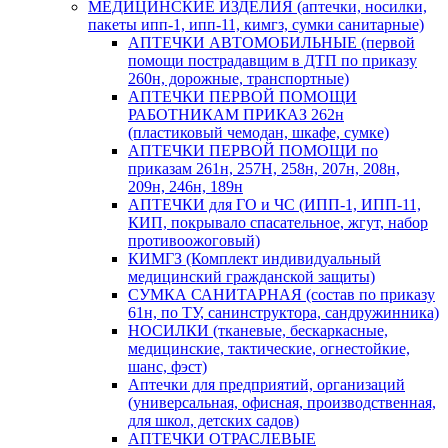
МЕДИЦИНСКИЕ ИЗДЕЛИЯ (аптечки, носилки,
пакеты ипп-1, ипп-11, кимгз, сумки санитарные)
АПТЕЧКИ АВТОМОБИЛЬНЫЕ (первой
помощи пострадавщим в ДТП по приказу
260н, дорожные, транспортные)
АПТЕЧКИ ПЕРВОЙ ПОМОЩИ
РАБОТНИКАМ ПРИКАЗ 262н
(пластиковый чемодан, шкафе, сумке)
АПТЕЧКИ ПЕРВОЙ ПОМОЩИ по
приказам 261н, 257Н, 258н, 207н, 208н,
209н, 246н, 189н
АПТЕЧКИ для ГО и ЧС (ИПП-1, ИПП-11,
КИП, покрывало спасательное, жгут, набор
противоожоговый)
КИМГЗ (Комплект индивидуальный
медицинский гражданской защиты)
СУМКА САНИТАРНАЯ (состав по приказу
61н, по ТУ, санинструктора, сандружинника)
НОСИЛКИ (тканевые, бескаркасные,
медицинские, тактические, огнестойкие,
шанс, фэст)
Аптечки для предприятий, организаций
(универсальная, офисная, производственная,
для школ, детских садов)
АПТЕЧКИ ОТРАСЛЕВЫЕ