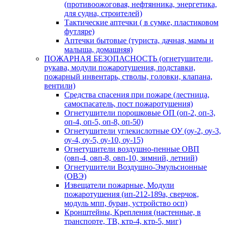
(противоожоговая, нефтянника, энергетика,
для судна, строителей)
Тактические аптечки ( в сумке, пластиковом
футляре)
Аптечки бытовые (туриста, дачная, мамы и
малыша, домашняя)
ПОЖАРНАЯ БЕЗОПАСНОСТЬ (огнетушители,
рукава, модули пожаротушения, подставки,
пожарный инвентарь, стволы, головки, клапана,
вентили)
Средства спасения при пожаре (лестница,
самоспасатель, пост пожаротушения)
Огнетушители порошковые ОП (оп-2, оп-3,
оп-4, оп-5, оп-8, оп-50)
Огнетушители углекислотные ОУ (оу-2, оу-3,
оу-4, оу-5, оу-10, оу-15)
Огнетушители воздушно-пенные ОВП
(овп-4, овп-8, овп-10, зимний, летний)
Огнетушители Воздушно-Эмульсионные
(ОВЭ)
Извещатели пожарные, Модули
пожаротушения (ип-212-189а, сверчок,
модуль мпп, буран, устройство осп)
Кронштейны, Крепления (настенные, в
транспорте, ТВ, ктр-4, ктр-5, миг)