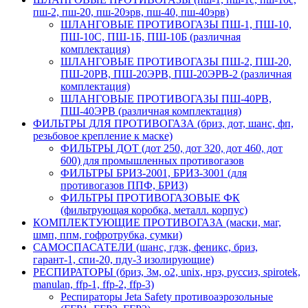
пш-2, пш-20, пш-20эрв, пш-40, пш-40эрв)
ШЛАНГОВЫЕ ПРОТИВОГАЗЫ ПШ-1, ПШ-10,
ПШ-10С, ПШ-1Б, ПШ-10Б (различная
комплектация)
ШЛАНГОВЫЕ ПРОТИВОГАЗЫ ПШ-2, ПШ-20,
ПШ-20РВ, ПШ-20ЭРВ, ПШ-20ЭРВ-2 (различная
комплектация)
ШЛАНГОВЫЕ ПРОТИВОГАЗЫ ПШ-40РВ,
ПШ-40ЭРВ (различная комплектация)
ФИЛЬТРЫ ДЛЯ ПРОТИВОГАЗА (бриз, дот, шанс, фп,
резьбовое крепление к маске)
ФИЛЬТРЫ ДОТ (дот 250, дот 320, дот 460, дот
600) для промышленных противогазов
ФИЛЬТРЫ БРИЗ-2001, БРИЗ-3001 (для
противогазов ППФ, БРИЗ)
ФИЛЬТРЫ ПРОТИВОГАЗОВЫЕ ФК
(фильтрующая коробка, металл. корпус)
КОМПЛЕКТУЮЩИЕ ПРОТИВОГАЗА (маски, маг,
шмп, ппм, гофротрубка, сумки)
САМОСПАСАТЕЛИ (шанс, гдзк, феникс, бриз,
гарант-1, спи-20, пду-3 изолирующие)
РЕСПИРАТОРЫ (бриз, 3м, o2, unix, нрз, руссиз, spirotek,
manulan, ffp-1, ffp-2, ffp-3)
Респираторы Jeta Safety противоаэрозольные