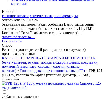
материал)
Новости
Расширение ассортимента пожарной арматуры
опубликовано
03.03.26
Уважаемые партнеры! Рады сообщить Вам о расширении
ассортимента пожарной арматуры (головки ГР, ГЦ, ГМ) .
Компания "Сотиз" заботится о своих клиентах!...
читать полностью ...
Все новости
Опрос
Рейтинг производителей респираторов (полумасок)
противоаэрозольных
КАТАЛОГ ТОВАРОВ
»
ПОЖАРНАЯ БЕЗОПАСНОСТЬ
(огнетушители, рукава, модули пожаротушения, подставки,
пожарный инвентарь, стволы, головки, клапана,
вентили)
»
Головки рукавные соединительные (ГР)
» ГРВ-125
(ГР-125) головка пожарная рукавная (диаметр 125 мм.)
алюминий
Добавить к сравнению