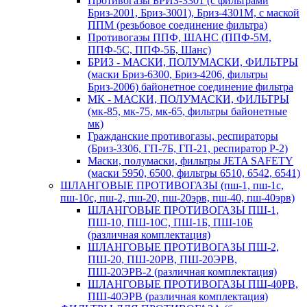
Противогазы БРИЗ-3301 (с фильтрами
Бриз-2001, Бриз-3001), Бриз-4301М, с маской
ППМ (резьбовое соединение фильтра)
Противогазы ППФ, ШАНС (ППФ-5М,
ППФ-5С, ППФ-5Б, Шанс)
БРИЗ - МАСКИ, ПОЛУМАСКИ, ФИЛЬТРЫ
(маски Бриз-6300, Бриз-4206, фильтры
Бриз-2006) байонетное соединение фильтра
МК - МАСКИ, ПОЛУМАСКИ, ФИЛЬТРЫ
(мк-85, мк-75, мк-65, фильтры байонетные
мк)
Гражданские противогазы, респираторы
(Бриз-3306, ГП-7Б, ГП-21, респиратор Р-2)
Маски, полумаски, фильтры JETA SAFETY
(маски 5950, 6500, фильтры 6510, 6542, 6541)
ШЛАНГОВЫЕ ПРОТИВОГАЗЫ (пш-1, пш-1с,
пш-10с, пш-2, пш-20, пш-20эрв, пш-40, пш-40эрв)
ШЛАНГОВЫЕ ПРОТИВОГАЗЫ ПШ-1,
ПШ-10, ПШ-10С, ПШ-1Б, ПШ-10Б
(различная комплектация)
ШЛАНГОВЫЕ ПРОТИВОГАЗЫ ПШ-2,
ПШ-20, ПШ-20РВ, ПШ-20ЭРВ,
ПШ-20ЭРВ-2 (различная комплектация)
ШЛАНГОВЫЕ ПРОТИВОГАЗЫ ПШ-40РВ,
ПШ-40ЭРВ (различная комплектация)