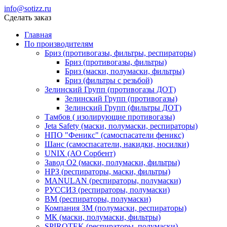
info@sotizz.ru
Сделать заказ
Главная
По производителям
Бриз (противогазы, фильтры, респираторы)
Бриз (противогазы, фильтры)
Бриз (маски, полумаски, фильтры)
Бриз (фильтры с резьбой)
Зелинский Групп (противогазы ДОТ)
Зелинский Групп (противогазы)
Зелинский Групп (фильтры ДОТ)
Тамбов ( изолирующие противогазы)
Jeta Safety (маски, полумаски, респираторы)
НПО "Феникс" (самоспасатели феникс)
Шанс (самоспасатели, накидки, носилки)
UNIX (АО Сорбент)
Завод О2 (маски, полумаски, фильтры)
НРЗ (респираторы, маски, фильтры)
MANULAN (респираторы, полумаски)
РУССИЗ (респираторы, полумаски)
ВМ (респираторы, полумаски)
Компания 3М (полумаски, респираторы)
МК (маски, полумаски, фильтры)
SPIROTEK (респираторы, полумаски)