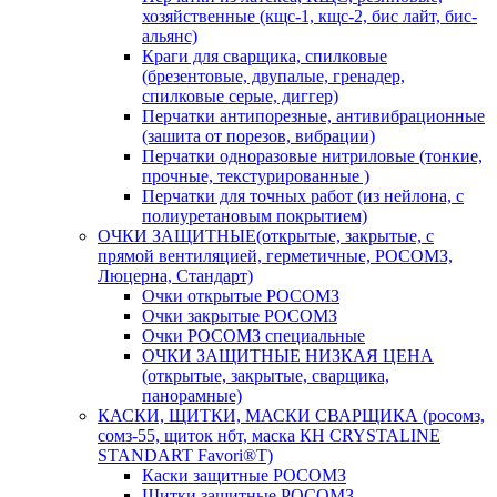
хозяйственные (кщс-1, кщс-2, бис лайт, бис-
альянс)
Краги для сварщика, спилковые
(брезентовые, двупалые, гренадер,
спилковые серые, диггер)
Перчатки антипорезные, антивибрационные
(зашита от порезов, вибрации)
Перчатки одноразовые нитриловые (тонкие,
прочные, текстурированные )
Перчатки для точных работ (из нейлона, с
полиуретановым покрытием)
ОЧКИ ЗАЩИТНЫЕ(открытые, закрытые, с
прямой вентиляцией, герметичные, РОСОМЗ,
Люцерна, Стандарт)
Очки открытые РОСОМЗ
Очки закрытые РОСОМЗ
Очки РОСОМЗ специальные
ОЧКИ ЗАЩИТНЫЕ НИЗКАЯ ЦЕНА
(открытые, закрытые, сварщика,
панорамные)
КАСКИ, ЩИТКИ, МАСКИ СВАРЩИКА (росомз,
сомз-55, щиток нбт, маска КН CRYSTALINE
STANDART Favori®T)
Каски защитные РОСОМЗ
Щитки защитные РОСОМЗ