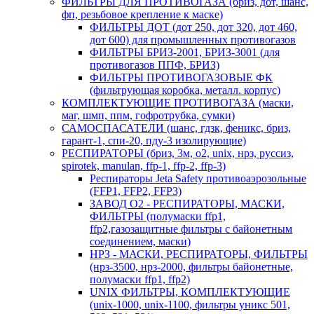
ФИЛЬТРЫ ДЛЯ ПРОТИВОГАЗА (бриз, дот, шанс,
фп, резьбовое крепление к маске)
ФИЛЬТРЫ ДОТ (дот 250, дот 320, дот 460,
дот 600) для промышленных противогазов
ФИЛЬТРЫ БРИЗ-2001, БРИЗ-3001 (для
противогазов ППФ, БРИЗ)
ФИЛЬТРЫ ПРОТИВОГАЗОВЫЕ ФК
(фильтрующая коробка, металл. корпус)
КОМПЛЕКТУЮЩИЕ ПРОТИВОГАЗА (маски,
маг, шмп, ппм, гофротрубка, сумки)
САМОСПАСАТЕЛИ (шанс, гдзк, феникс, бриз,
гарант-1, спи-20, пду-3 изолирующие)
РЕСПИРАТОРЫ (бриз, 3м, o2, unix, нрз, руссиз,
spirotek, manulan, ffp-1, ffp-2, ffp-3)
Респираторы Jeta Safety противоаэрозольные
(FFP1, FFP2, FFP3)
ЗАВОД О2 - РЕСПИРАТОРЫ, МАСКИ,
ФИЛЬТРЫ (полумаски ffp1,
ffp2,газозащитные фильтры с байонетным
соединением, маски)
НРЗ - МАСКИ, РЕСПИРАТОРЫ, ФИЛЬТРЫ
(нрз-3500, нрз-2000, фильтры байонетные,
полумаски ffp1, ffp2)
UNIX ФИЛЬТРЫ, КОМПЛЕКТУЮЩИЕ
(unix-1000, unix-1100, фильтры уникс 501,