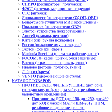
СПИРО (респираторы, полумаски)
ФЭСТ (аптечки, медицинские изделия)
СТС (аптечки)
Ярпожинвест (огнетушители ОУ, ОП, ОВП)
Беларусь(огнетушители МИГ, кронштейны)
Пожнанотех (огнетушители ОВЭ)
Эпотос (устройства пожаротушения)
Апогей (клапана, вентили)
Китай (сиз, рукава пожарные)
Россия (пожарное имущество, сиз)
Экотон (фонари, фары)
Manipula Specialist (пречатки рабочие, краги)
РОСОМЗ® (каски, щитки, очки защитные)
Восток (страховочная привязь, строп)
Иваново (ветошь, полотно, ткани)
Лайфсиз (крема)
VENTO (удерживающие системы)
КАТАЛОГ ТОВАРОВ
ПРОТИВОГАЗЫ ФИЛЬТРУЮЩИЕ (дот, бриз,
гражданские, ппф, мк, jeta safety с резьбовым и
байонетным креплением)
Противогазы ДОТ (дот 150, дот 250, дот 460,
дот 600) с маской МАГ и ШМ-2012, ППМ,
резьбовое соединение фильтра