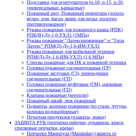
Подставки для огнетушителя (п-10, п-15, п-20,
универсальные. каркасные)
Пожарный щит, Пожарный инвентарь (лопата,
ведро, лом, багор, ящик для песка, полотно
противопожарное)
Рукава пожарные для пожарного крана (РПК)
РПК(В)-Ду-1,0-УХЛ1 (1МПа)
Рукава пожарные "Латексированные" и "Типа
Латекс" РПМ(Д)-Ду-1,6-ИМ-УХЛ1
Рукава пожарные для мобильной техники
РПМ(Д)-Ду-1,6-ИМ-УХЛ1 (1,6 МПа)
Стволы пожарные для ПК и пожарной техники
Головки рукавные соединительные (ГР)
Пожарные заглушки (ГЗ), переходники
соединительные (ГП)
Головки пожарные муфтовые (ГМ), цапковые
соединительные (ГЦ)
Клапана пожарные (вентили)
Пожарный шкаф, люк пожарный
Гидранты, колонки пожарные (из стали, чугуна,
колонки водоразборные)
Печатная продукция (плакаты, знаки)
ЗАЩИТА РУК (перчатки рабочие, рукавицы, краги,
спилковые перчатки, крема)
Перчатки Манипула (Manipulas) (защита от