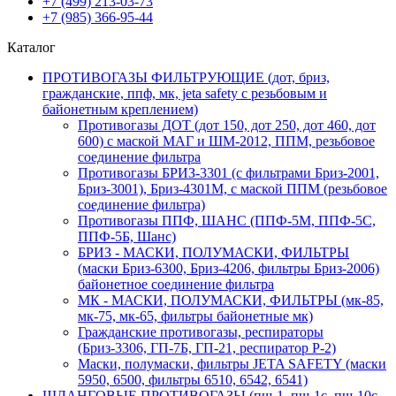
+7 (499)
213-03-73
+7 (985)
366-95-44
Каталог
ПРОТИВОГАЗЫ ФИЛЬТРУЮЩИЕ (дот, бриз,
гражданские, ппф, мк, jeta safety с резьбовым и
байонетным креплением)
Противогазы ДОТ (дот 150, дот 250, дот 460, дот
600) с маской МАГ и ШМ-2012, ППМ, резьбовое
соединение фильтра
Противогазы БРИЗ-3301 (с фильтрами Бриз-2001,
Бриз-3001), Бриз-4301М, с маской ППМ (резьбовое
соединение фильтра)
Противогазы ППФ, ШАНС (ППФ-5М, ППФ-5С,
ППФ-5Б, Шанс)
БРИЗ - МАСКИ, ПОЛУМАСКИ, ФИЛЬТРЫ
(маски Бриз-6300, Бриз-4206, фильтры Бриз-2006)
байонетное соединение фильтра
МК - МАСКИ, ПОЛУМАСКИ, ФИЛЬТРЫ (мк-85,
мк-75, мк-65, фильтры байонетные мк)
Гражданские противогазы, респираторы
(Бриз-3306, ГП-7Б, ГП-21, респиратор Р-2)
Маски, полумаски, фильтры JETA SAFETY (маски
5950, 6500, фильтры 6510, 6542, 6541)
ШЛАНГОВЫЕ ПРОТИВОГАЗЫ (пш-1, пш-1с, пш-10с,