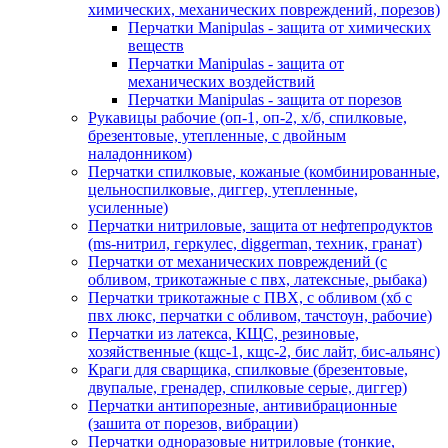
химических, механических повреждений, порезов)
Перчатки Manipulas - защита от химических
веществ
Перчатки Manipulas - защита от
механических воздействий
Перчатки Manipulas - защита от порезов
Рукавицы рабочие (оп-1, оп-2, х/б, спилковые,
брезентовые, утепленные, с двойным
наладонником)
Перчатки спилковые, кожаные (комбинированные,
цельноспилковые, диггер, утепленные,
усиленные)
Перчатки нитриловые, защита от нефтепродуктов
(ms-нитрил, геркулес, diggerman, техник, гранат)
Перчатки от механических повреждений (с
обливом, трикотажные с пвх, латексные, рыбака)
Перчатки трикотажные с ПВХ, с обливом (хб с
пвх люкс, перчатки с обливом, тачстоун, рабочие)
Перчатки из латекса, КЩС, резиновые,
хозяйственные (кщс-1, кщс-2, бис лайт, бис-альянс)
Краги для сварщика, спилковые (брезентовые,
двупалые, гренадер, спилковые серые, диггер)
Перчатки антипорезные, антивибрационные
(зашита от порезов, вибрации)
Перчатки одноразовые нитриловые (тонкие,