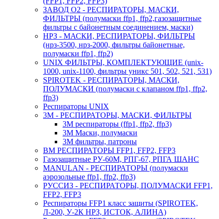
(FFP1, FFP2, FFP3)
ЗАВОД О2 - РЕСПИРАТОРЫ, МАСКИ,
ФИЛЬТРЫ (полумаски ffp1, ffp2,газозащитные
фильтры с байонетным соединением, маски)
НРЗ - МАСКИ, РЕСПИРАТОРЫ, ФИЛЬТРЫ
(нрз-3500, нрз-2000, фильтры байонетные,
полумаски ffp1, ffp2)
UNIX ФИЛЬТРЫ, КОМПЛЕКТУЮЩИЕ (unix-
1000, unix-1100, фильтры уникс 501, 502, 521, 531)
SPIROTEK - РЕСПИРАТОРЫ, МАСКИ,
ПОЛУМАСКИ (полумаски с клапаном ffp1, ffp2,
ffp3)
Респираторы UNIX
3М - РЕСПИРАТОРЫ, МАСКИ, ФИЛЬТРЫ
3М респираторы (ffp1, ffp2, ffp3)
3М Маски, полумаски
3М фильтры, патроны
ВМ РЕСПИРАТОРЫ FFP1, FFP2, FFP3
Газозащитные РУ-60М, РПГ-67, РПГА ШАНС
MANULAN - РЕСПИРАТОРЫ (полумаски
аэрозольные ffp1, ffp2, ffp3)
РУССИЗ - РЕСПИРАТОРЫ, ПОЛУМАСКИ FFP1,
FFP2, FFP3
Респираторы FFP1 класс защиты (SPIROTEK,
Л-200, У-2К НРЗ, ИСТОК, АЛИНА)