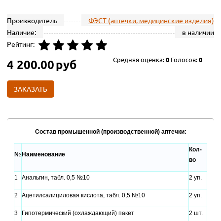
Производитель
ФЭСТ (аптечки, медицинские изделия)
Наличие:
в наличии
Рейтинг:
Средняя оценка:
0
Голосов:
0
4 200.00
руб
ЗАКАЗАТЬ
Состав промышенной (производственной) аптечки:
Кол-
№
Наименование
во
1
Анальгин, табл. 0,5 №10
2 уп.
2
Ацетилсалициловая кислота, табл. 0,5 №10
2 уп.
3
Гипотермический (охлаждающий) пакет
2 шт.