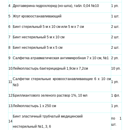
4
Дротаверина гидрохлорид (но-шпа), табл. 0,04 №10
1 уп.
5
Жгут кровоостанавливающий
1 шт.
6
Бинт стерильный 5 м х 10 см или 5 м х 7 см
2 шт.
7
Бинт нестерильный 5 м х 10 см
2 шт.
8
Бинт нестерильный 5 м х 5 см
2 шт.
9
Салфетка атравматическая антимикробная 7 х 10 см, №1
2 уп.
10
Лейкопластырь бактерицидный 1,9см x 7,2см
10 уп.
Салфетки стерильные кровоостанавливающие 6 х 10 см
11
1 уп.
№3
12
Бриллиантового зеленого раствор 1%, 10 мл
1 фл.
13
Лейкопластырь 1 х 250 см
1 уп.
Бинт эластичный трубчатый медицинский
по 1
14
шт.
нестерильный №1, 3, 6