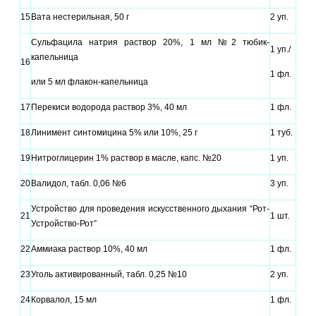
15
Вата нестерильная, 50 г
2 уп.
Сульфацила натрия раствор 20%, 1 мл №2 тюбик-
1 уп./
капельница
16
1 фл.
или 5 мл флакон-капельница
17
Перекиси водорода раствор 3%, 40 мл
1 фл.
18
Линимент синтомицина 5% или 10%, 25 г
1 туб.
19
Нитроглицерин 1% раствор в масле, капс. №20
1 уп.
20
Валидол, табл. 0,06 №6
3 уп.
Устройство для проведения искусственного дыхания “Рот-
21
1 шт.
Устройство-Рот”
22
Аммиака раствор 10%, 40 мл
1 фл.
23
Уголь активированный, табл. 0,25 №10
2 уп.
24
Корвалол, 15 мл
1 фл.