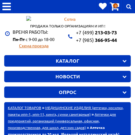
0
ПРОДАЖА ТОЛЬКО ОРГАНИЗАЦИЯМ И ИП !
ВРЕМЯ РАБОТЫ:
+7 (499)
213-03-73
Пн-Пт
с 9-00 до 18-00
+7 (985)
366-95-44
Схема проезда
КАТАЛОГ
НОВОСТИ
ОПРОС
КАТАЛОГ ТОВАРОВ
»
МЕДИЦИНСКИЕ ИЗДЕЛИЯ (аптечки, носилки,
пакеты ипп-1, ипп-11, кимгз, сумки санитарные)
»
Аптечки для
предприятий, организаций (универсальная, офисная,
производственная, для школ, детских садов)
» Аптечка
производственная до 30 чел. (большой металлический шкаф)