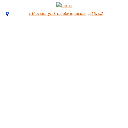
г. Москва, ул. Старобитцевская, д.15. к.2
info@sotizz.ru
+7 (499)
213-03-73
+7 (985)
366-95-44
МЕНЮ
ИНФОРМАЦИЯ
Пожарное оборудование,
СОГЛАСИЕ НА ОБРАБОТКУ
Огнетушители
ПЕРСОНАЛЬНЫХ ДАННЫХ
Респираторы "3М", "Spirotek"
Рекомендации по подбору
(ffp1, ffp2, ffp3)
фильтра к противогазу
Перчатки Manipula Specialist
Полезная информация
Очки защитные РОСОМЗ
Маркировка фильтров
Щитки
История противогаза
Каски защитные СОМЗ
Уголь активный
Наушники, беруши РОСОМЗ
Размещенные предложения на
Карта сайта
сайте не являются публичной
офертой