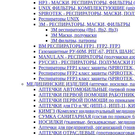
НРЗ - МАСКИ, РЕСПИРАТОРЫ, ФИЛЬТРЫ (нрз-3
UNIX ФИЛЬТРЫ, КОМПЛЕКТУЮЩИЕ (unix-1000,
SPIROTEK - РЕСПИРАТОРЫ, МАСКИ, ПОЛУМАСК
Респираторы UNIX
3М - РЕСПИРАТОРЫ, МАСКИ, ФИЛЬТРЫ
3М респираторы (ffp1, ffp2, ffp3)
3М Маски, полумаски
3М фильтры, патроны
ВМ РЕСПИРАТОРЫ FFP1, FFP2, FFP3
Газозащитные РУ-60М, РПГ-67, РПГА ШАНС
MANULAN - РЕСПИРАТОРЫ (полумаски аэрозол
РУССИЗ - РЕСПИРАТОРЫ, ПОЛУМАСКИ FFP
Респираторы FFP1 класс защиты (SPIROTEK
Респираторы FFP2 класс защиты (SPIROTEK
Респираторы FFP3 класс защиты (SPIROTEK
МЕДИЦИНСКИЕ ИЗДЕЛИЯ (аптечки, носилки, пакеты
АПТЕЧКИ АВТОМОБИЛЬНЫЕ (первой помощи п
АПТЕЧКИ ПЕРВОЙ ПОМОЩИ РАБОТНИКАМ ПР
АПТЕЧКИ ПЕРВОЙ ПОМОЩИ по приказам 261н,
АПТЕЧКИ для ГО и ЧС (ИПП-1, ИПП-11, КИП,
КИМГЗ (Комплект индивидуальный медицинс
СУМКА САНИТАРНАЯ (состав по приказу 61н,
НОСИЛКИ (тканевые, бескаркасные, медицинск
Аптечки для предприятий, организаций (униве
АПТЕЧКИ ОТРАСЛЕВЫЕ (противоожоговая, неф