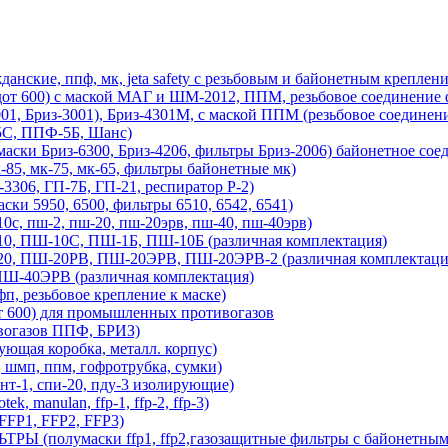
ие, ппф, мк, jeta safety с резьбовым и байонетным креплени
, дот 600) с маской МАГ и ШМ-2012, ППМ, резьбовое соединение 
01, Бриз-3001), Бриз-4301М, с маской ППМ (резьбовое соединен
С, ППФ-5Б, Шанс)
Бриз-6300, Бриз-4206, фильтры Бриз-2006) байонетное соед
 мк-75, мк-65, фильтры байонетные мк)
3306, ГП-7Б, ГП-21, респиратор Р-2)
ки 5950, 6500, фильтры 6510, 6542, 6541)
пш-2, пш-20, пш-20эрв, пш-40, пш-40эрв)
Ш-10С, ПШ-1Б, ПШ-10Б (различная комплектация)
Ш-20РВ, ПШ-20ЭРВ, ПШ-20ЭРВ-2 (различная комплектаци
0ЭРВ (различная комплектация)
 резьбовое крепление к маске)
т 600) для промышленных противогазов
вогазов ППФ, БРИЗ)
я коробка, металл. корпус)
, ппм, гофротрубка, сумки)
т-1, спи-20, пду-3 изолирующие)
k, manulan, ffp-1, ffp-2, ffp-3)
(FFP1, FFP2, FFP3)
(полумаски ffp1, ffp2,газозащитные фильтры с байонетным 