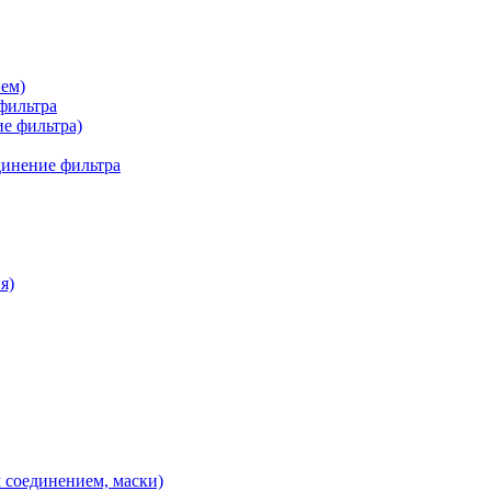
ем)
фильтра
ие фильтра)
инение фильтра
я)
соединением, маски)