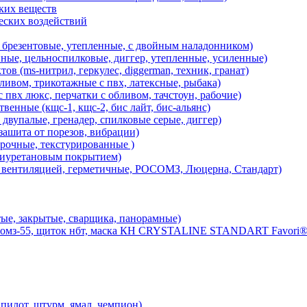
ских веществ
ческих воздействий
е, брезентовые, утепленные, с двойным наладонником)
ные, цельноспилковые, диггер, утепленные, усиленные)
в (ms-нитрил, геркулес, diggerman, техник, гранат)
ливом, трикотажные с пвх, латексные, рыбака)
 пвх люкс, перчатки с обливом, тачстоун, рабочие)
венные (кщс-1, кщс-2, бис лайт, бис-альянс)
 двупалые, гренадер, спилковые серые, диггер)
ашита от порезов, вибрации)
рочные, текстурированные )
олиуретановым покрытием)
ентиляцией, герметичные, РОСОМЗ, Люцерна, Стандарт)
закрытые, сварщика, панорамные)
з-55, щиток нбт, маска КН CRYSTALINE STANDART Favori®
лот, штурм, ямал, чемпион)