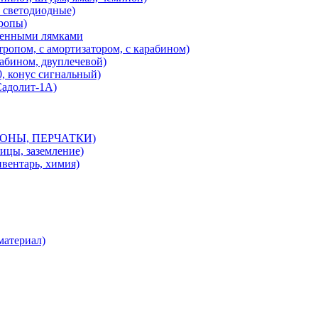
 светодиодные)
ропы)
ренными лямками
ропом, с амортизатором, с карабином)
абином, двуплечевой)
конус сигнальный)
адолит-1А)
ОНЫ, ПЕРЧАТКИ)
цы, заземление)
ентарь, химия)
атериал)