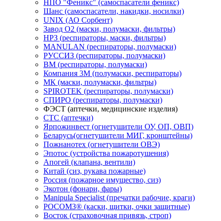
НПО "Феникс" (самоспасатели феникс)
Шанс (самоспасатели, накидки, носилки)
UNIX (АО Сорбент)
Завод О2 (маски, полумаски, фильтры)
НРЗ (респираторы, маски, фильтры)
MANULAN (респираторы, полумаски)
РУССИЗ (респираторы, полумаски)
ВМ (респираторы, полумаски)
Компания 3М (полумаски, респираторы)
МК (маски, полумаски, фильтры)
SPIROTEK (респираторы, полумаски)
СПИРО (респираторы, полумаски)
ФЭСТ (аптечки, медицинские изделия)
СТС (аптечки)
Ярпожинвест (огнетушители ОУ, ОП, ОВП)
Беларусь(огнетушители МИГ, кронштейны)
Пожнанотех (огнетушители ОВЭ)
Эпотос (устройства пожаротушения)
Апогей (клапана, вентили)
Китай (сиз, рукава пожарные)
Россия (пожарное имущество, сиз)
Экотон (фонари, фары)
Manipula Specialist (пречатки рабочие, краги)
РОСОМЗ® (каски, щитки, очки защитные)
Восток (страховочная привязь, строп)