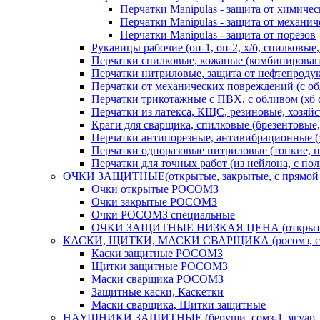
Перчатки Manipulas - защита от химиче
Перчатки Manipulas - защита от механи
Перчатки Manipulas - защита от порезов
Рукавицы рабочие (оп-1, оп-2, х/б, спилковы
Перчатки спилковые, кожаные (комбинирован
Перчатки нитриловые, защита от нефтепродукто
Перчатки от механических повреждений (с об
Перчатки трикотажные с ПВХ, с обливом (хб с
Перчатки из латекса, КЩС, резиновые, хозяйст
Краги для сварщика, спилковые (брезентовые,
Перчатки антипорезные, антивибрационные (з
Перчатки одноразовые нитриловые (тонкие, п
Перчатки для точных работ (из нейлона, с п
ОЧКИ ЗАЩИТНЫЕ(открытые, закрытые, с прямой в
Очки открытые РОСОМЗ
Очки закрытые РОСОМЗ
Очки РОСОМЗ специальные
ОЧКИ ЗАЩИТНЫЕ НИЗКАЯ ЦЕНА (открытые, 
КАСКИ, ЩИТКИ, МАСКИ СВАРЩИКА (росомз, сом
Каски защитные РОСОМЗ
Щитки защитные РОСОМЗ
Маски сварщика РОСОМЗ
Защитные каски, Каскетки
Маски сварщика, Щитки защитные
НАУШНИКИ ЗАЩИТНЫЕ (беруши, сомз-1, ягуар, пи