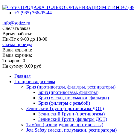
ПРОДАЖА ТОЛЬКО ОРГАНИЗАЦИЯМ И ИП !
+7 (4
+7 (985)
366-95-44
info@sotizz.ru
Сделать заказ
Время работы:
Пн-Пт
с 9-00 до 18-00
Схема проезда
Ваша корзина:
Ваша корзина:
Товаров:
0
На сумму:
0.00
руб
Главная
По производителям
Бриз (противогазы, фильтры, респираторы)
Бриз (противогазы, фильтры)
Бриз (маски, полумаски, фильтры)
Бриз (фильтры с резьбой)
Зелинский Групп (противогазы ДОТ)
Зелинский Групп (противогазы)
Зелинский Групп (фильтры ДОТ)
Тамбов ( изолирующие противогазы)
Jeta Safety (маски, полумаски, респираторы)