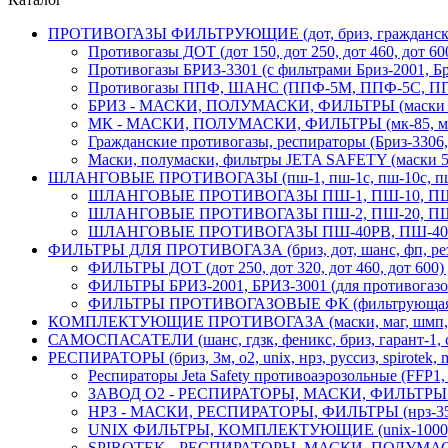
ПРОТИВОГАЗЫ ФИЛЬТРУЮЩИЕ (дот, бриз, гражданские, пп
Противогазы ДОТ (дот 150, дот 250, дот 460, дот 
Противогазы БРИЗ-3301 (с фильтрами Бриз-2001, Бр
Противогазы ППФ, ШАНС (ППФ-5М, ППФ-5С, ПП
БРИЗ - МАСКИ, ПОЛУМАСКИ, ФИЛЬТРЫ (маски Бриз-
МК - МАСКИ, ПОЛУМАСКИ, ФИЛЬТРЫ (мк-85, мк-7
Гражданские противогазы, респираторы (Бриз-3306,
Маски, полумаски, фильтры JETA SAFETY (маски 595
ШЛАНГОВЫЕ ПРОТИВОГАЗЫ (пш-1, пш-1с, пш-10с, пш-2,
ШЛАНГОВЫЕ ПРОТИВОГАЗЫ ПШ-1, ПШ-10, ПШ-10С
ШЛАНГОВЫЕ ПРОТИВОГАЗЫ ПШ-2, ПШ-20, ПШ-20Р
ШЛАНГОВЫЕ ПРОТИВОГАЗЫ ПШ-40РВ, ПШ-40ЭРВ 
ФИЛЬТРЫ ДЛЯ ПРОТИВОГАЗА (бриз, дот, шанс, фп, резь
ФИЛЬТРЫ ДОТ (дот 250, дот 320, дот 460, дот 600
ФИЛЬТРЫ БРИЗ-2001, БРИЗ-3001 (для противогаз
ФИЛЬТРЫ ПРОТИВОГАЗОВЫЕ ФК (фильтрующая кор
КОМПЛЕКТУЮЩИЕ ПРОТИВОГАЗА (маски, маг, шмп, пп
САМОСПАСАТЕЛИ (шанс, гдзк, феникс, бриз, гарант-1, 
РЕСПИРАТОРЫ (бриз, 3м, o2, unix, нрз, руссиз, spirotek, man
Респираторы Jeta Safety противоаэрозольные (FFP1,
ЗАВОД О2 - РЕСПИРАТОРЫ, МАСКИ, ФИЛЬТРЫ (полу
НРЗ - МАСКИ, РЕСПИРАТОРЫ, ФИЛЬТРЫ (нрз-3500, 
UNIX ФИЛЬТРЫ, КОМПЛЕКТУЮЩИЕ (unix-1000, unix
SPIROTEK - РЕСПИРАТОРЫ, МАСКИ, ПОЛУМАСКИ (по