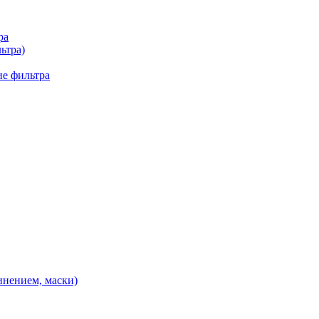
ра
ьтра)
е фильтра
нением, маски)