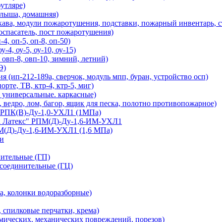
футляре)
алыша, домашняя)
модули пожаротушения, подставки, пожарный инвентарь, ств
оспасатель, пост пожаротушения)
, оп-5, оп-8, оп-50)
4, оу-5, оу-10, оу-15)
вп-8, овп-10, зимний, летний)
Э)
(ип-212-189а, сверчок, модуль мпп, буран, устройство осп)
те, ТВ, ктр-4, ктр-5, миг)
, универсальные. каркасные)
ведро, лом, багор, ящик для песка, полотно противопожарное)
) РПК(В)-Ду-1,0-УХЛ1 (1МПа)
а Латекс" РПМ(Д)-Ду-1,6-ИМ-УХЛ1
М(Д)-Ду-1,6-ИМ-УХЛ1 (1,6 МПа)
и
нительные (ГП)
соединительные (ГЦ)
а, колонки водоразборные)
 спилковые перчатки, крема)
имических, механических повреждений, порезов)