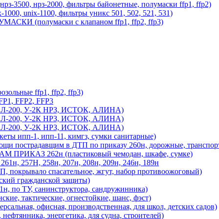
500, нрз-2000, фильтры байонетные, полумаски ffp1, ffp2)
 unix-1100, фильтры уникс 501, 502, 521, 531)
И (полумаски с клапаном ffp1, ffp2, ffp3)
ьные ffp1, ffp2, ffp3)
1, FFP2, FFP3
, Л-200, У-2К НРЗ, ИСТОК, АЛИНА)
, Л-200, У-2К НРЗ, ИСТОК, АЛИНА)
, Л-200, У-2К НРЗ, ИСТОК, АЛИНА)
 ипп-1, ипп-11, кимгз, сумки санитарные)
острадавщим в ДТП по приказу 260н, дорожные, транспор
ИКАЗ 262н (пластиковый чемодан, шкафе, сумке)
 257Н, 258н, 207н, 208н, 209н, 246н, 189н
 покрывало спасательное, жгут, набор противоожоговый)
кий гражданской защиты)
 по ТУ, санинструктора, сандружинника)
ие, тактические, огнестойкие, шанс, фэст)
рсальная, офисная, производственная, для школ, детских садов)
тянника, энергетика, для судна, строителей)