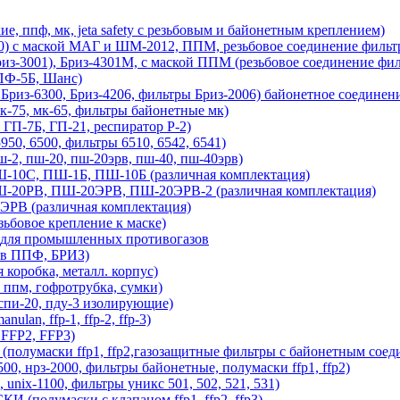
ф, мк, jeta safety с резьбовым и байонетным креплением)
600) с маской МАГ и ШМ-2012, ППМ, резьбовое соединение фильт
из-3001), Бриз-4301М, с маской ППМ (резьбовое соединение фил
Ф-5Б, Шанс)
6300, Бриз-4206, фильтры Бриз-2006) байонетное соединени
5, мк-65, фильтры байонетные мк)
 ГП-7Б, ГП-21, респиратор Р-2)
0, 6500, фильтры 6510, 6542, 6541)
 пш-20, пш-20эрв, пш-40, пш-40эрв)
, ПШ-1Б, ПШ-10Б (различная комплектация)
В, ПШ-20ЭРВ, ПШ-20ЭРВ-2 (различная комплектация)
(различная комплектация)
бовое крепление к маске)
) для промышленных противогазов
ов ППФ, БРИЗ)
обка, металл. корпус)
м, гофротрубка, сумки)
спи-20, пду-3 изолирующие)
ulan, ffp-1, ffp-2, ffp-3)
 FFP2, FFP3)
маски ffp1, ffp2,газозащитные фильтры с байонетным соеди
нрз-2000, фильтры байонетные, полумаски ffp1, ffp2)
-1100, фильтры уникс 501, 502, 521, 531)
лумаски с клапаном ffp1, ffp2, ffp3)