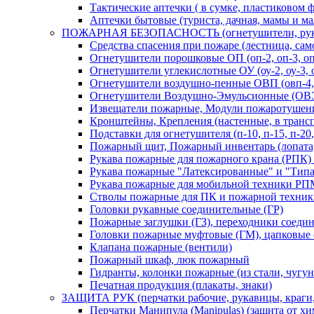
Тактические аптечки ( в сумке, пластиковом 
Аптечки бытовые (туриста, дачная, мамы и м
ПОЖАРНАЯ БЕЗОПАСНОСТЬ (огнетушители, рукава, 
Средства спасения при пожаре (лестница, сам
Огнетушители порошковые ОП (оп-2, оп-3, оп-4
Огнетушители углекислотные ОУ (оу-2, оу-3, оу-
Огнетушители воздушно-пенные ОВП (овп-4, о
Огнетушители Воздушно-Эмульсионные (ОВ
Извещатели пожарные, Модули пожаротушения 
Кронштейны, Крепления (настенные, в транспор
Подставки для огнетушителя (п-10, п-15, п-20
Пожарный щит, Пожарный инвентарь (лопата, 
Рукава пожарные для пожарного крана (РПК
Рукава пожарные "Латексированные" и "Тип
Рукава пожарные для мобильной техники РП
Стволы пожарные для ПК и пожарной техник
Головки рукавные соединительные (ГР)
Пожарные заглушки (ГЗ), переходники соеди
Головки пожарные муфтовые (ГМ), цапковые 
Клапана пожарные (вентили)
Пожарный шкаф, люк пожарный
Гидранты, колонки пожарные (из стали, чугун
Печатная продукция (плакаты, знаки)
ЗАЩИТА РУК (перчатки рабочие, рукавицы, краги,
Перчатки Манипула (Manipulas) (защита от х