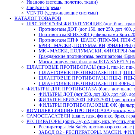
Иваново (ветошь, полотно, ткани)
Лайфсиз (крема)
VENTO (удерживающие системы)
КАТАЛОГ ТОВАРОВ
ПРОТИВОГАЗЫ ФИЛЬТРУЮЩИЕ (дот, бриз, гражданск
Противогазы ДОТ (дот 150, дот 250, дот 460
Противогазы БРИЗ-3301 (с фильтрами Бриз-20
Противогазы ППФ, ШАНС (ППФ-5М, ППФ-5
БРИЗ - МАСКИ, ПОЛУМАСКИ, ФИЛЬТРЫ (маски 
МК - МАСКИ, ПОЛУМАСКИ, ФИЛЬТРЫ (мк-85,
Гражданские противогазы, респираторы (Бриз-
Маски, полумаски, фильтры JETA SAFETY (мас
ШЛАНГОВЫЕ ПРОТИВОГАЗЫ (пш-1, пш-1с, пш-10с, 
ШЛАНГОВЫЕ ПРОТИВОГАЗЫ ПШ-1, ПШ-10, П
ШЛАНГОВЫЕ ПРОТИВОГАЗЫ ПШ-2, ПШ-20, П
ШЛАНГОВЫЕ ПРОТИВОГАЗЫ ПШ-40РВ, ПШ-4
ФИЛЬТРЫ ДЛЯ ПРОТИВОГАЗА (бриз, дот, шанс, фп,
ФИЛЬТРЫ ДОТ (дот 250, дот 320, дот 460, до
ФИЛЬТРЫ БРИЗ-2001, БРИЗ-3001 (для проти
ФИЛЬТРЫ ПРОТИВОГАЗОВЫЕ ФК (фильтрующа
КОМПЛЕКТУЮЩИЕ ПРОТИВОГАЗА (маски, маг, шмп
САМОСПАСАТЕЛИ (шанс, гдзк, феникс, бриз, гаран
РЕСПИРАТОРЫ (бриз, 3м, o2, unix, нрз, руссиз, spirote
Респираторы Jeta Safety противоаэрозольные 
ЗАВОД О2 - РЕСПИРАТОРЫ, МАСКИ, ФИЛЬТРЫ 