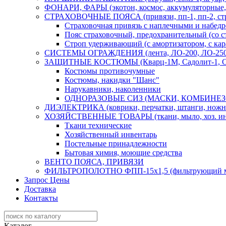
ФОНАРИ, ФАРЫ (экотон, космос, аккумуляторные,
СТРАХОВОЧНЫЕ ПОЯСА (привязи, пп-1, пп-2, ст
Страховочная привязь с наплечными и набед
Пояс страховочный, предохранительный (со ст
Строп удерживающий (с амортизатором, с кар
СИСТЕМЫ ОГРАЖДЕНИЯ (лента, ЛО-200, ЛО-250, 
ЗАЩИТНЫЕ КОСТЮМЫ (Кварц-1М, Садолит-1, С
Костюмы противочумные
Костюмы, накидки "Шанс"
Нарукавники, наколенники
ОДНОРАЗОВЫЕ СИЗ (МАСКИ, КОМБИНЕЗ
ДИЭЛЕКТРИКА (коврики, перчатки, штанги, ножни
ХОЗЯЙСТВЕННЫЕ ТОВАРЫ (ткани, мыло, хоз. инв
Ткани технические
Хозяйственный инвентарь
Постельные принадлежности
Бытовая химия, моющие средства
ВЕНТО ПОЯСА, ПРИВЯЗИ
ФИЛЬТРОПОЛОТНО ФПП-15х1,5 (фильтрующий м
Запрос Цены
Доставка
Контакты
Каталог