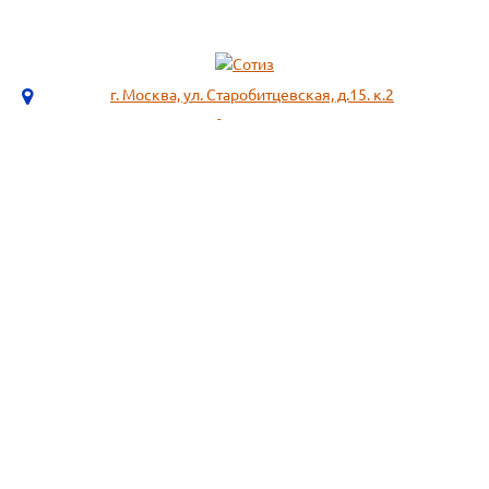
г. Москва, ул. Старобитцевская, д.15. к.2
info@sotizz.ru
+7 (499)
213-03-73
+7 (985)
366-95-44
МЕНЮ
ИНФОРМАЦИЯ
Пожарное оборудование,
СОГЛАСИЕ НА ОБРАБОТКУ
Огнетушители
ПЕРСОНАЛЬНЫХ ДАННЫХ
Респираторы "3М", "Spirotek"
Рекомендации по подбору
(ffp1, ffp2, ffp3)
фильтра к противогазу
Перчатки Manipula Specialist
Полезная информация
Очки защитные РОСОМЗ
Маркировка фильтров
Щитки
История противогаза
Каски защитные СОМЗ
Уголь активный
Наушники, беруши РОСОМЗ
Размещенные предложения на
Карта сайта
сайте не являются публичной