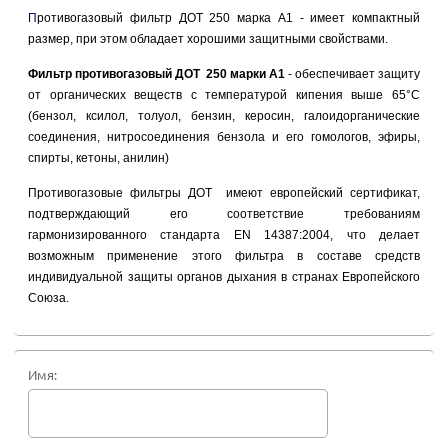
П
ротивогазовый фильтр ДОТ 250 марка А1 - имеет компактный
размер, при этом обладает хорошими защитными свойствами.
Фильтр противогазовый ДОТ 250 марки А1
-
о
беспечивает защиту
от
органических веществ с температурой кипения выше 65°С
(бензол, ксилол, толуол, бензин, керосин, галоидорганические
соединения, нитросоединения бензола и его гомологов, эфиры,
спирты, кетоны, анилин)
Противогазовые фильтры ДОТ имеют европейский сертификат,
подтверждающий его соответствие требованиям
гармонизированного стандарта EN 14387:2004, что делает
возможным применение этого фильтра в составе средств
индивидуальной защиты органов дыхания в странах Европейского
Союза.
Имя: