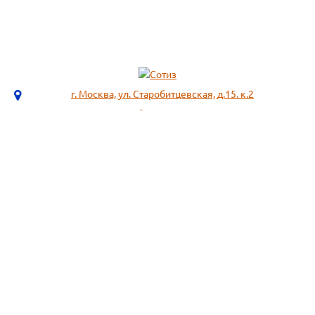
г. Москва, ул. Старобитцевская, д.15. к.2
info@sotizz.ru
+7 (499)
213-03-73
+7 (985)
366-95-44
МЕНЮ
ИНФОРМАЦИЯ
Пожарное оборудование,
СОГЛАСИЕ НА ОБРАБОТКУ
Огнетушители
ПЕРСОНАЛЬНЫХ ДАННЫХ
Респираторы "3М", "Spirotek"
Рекомендации по подбору
(ffp1, ffp2, ffp3)
фильтра к противогазу
Перчатки Manipula Specialist
Полезная информация
Очки защитные РОСОМЗ
Маркировка фильтров
Щитки
История противогаза
Каски защитные СОМЗ
Уголь активный