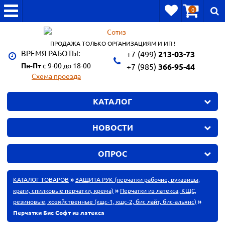
0
ПРОДАЖА ТОЛЬКО ОРГАНИЗАЦИЯМ И ИП !
ВРЕМЯ РАБОТЫ:
+7 (499)
213-03-73
Пн-Пт
с 9-00 до 18-00
+7 (985)
366-95-44
Схема проезда
КАТАЛОГ
НОВОСТИ
ОПРОС
КАТАЛОГ ТОВАРОВ
»
ЗАЩИТА РУК (перчатки рабочие, рукавицы,
краги, спилковые перчатки, крема)
»
Перчатки из латекса, КЩС,
резиновые, хозяйственные (кщс-1, кщс-2, бис лайт, бис-альянс)
»
Перчатки Бис Софт из латекса