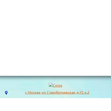
г. Москва, ул. Старобитцевская, д.15. к.2
info@sotizz.ru
+7 (499)
213-03-73