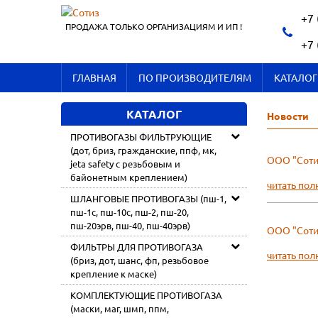
+7 
ПРОДАЖА ТОЛЬКО ОРГАНИЗАЦИЯМ И ИП !
+7 
ГЛАВНАЯ
ПО ПРОИЗВОДИТЕЛЯМ
КАТАЛОГ
КАТАЛОГ
Новости
ПРОТИВОГАЗЫ ФИЛЬТРУЮЩИЕ
(дот, бриз, гражданские, ппф, мк,
ООО "Соти
jeta safety с резьбовым и
байонетным креплением)
читать полн
ШЛАНГОВЫЕ ПРОТИВОГАЗЫ (пш-1,
пш-1с, пш-10с, пш-2, пш-20,
пш-20эрв, пш-40, пш-40эрв)
ООО "Соти
ФИЛЬТРЫ ДЛЯ ПРОТИВОГАЗА
читать полн
(бриз, дот, шанс, фп, резьбовое
крепление к маске)
КОМПЛЕКТУЮЩИЕ ПРОТИВОГАЗА
(маски, маг, шмп, ппм,