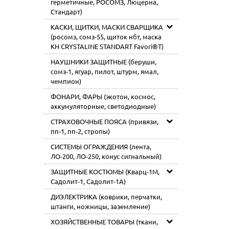
герметичные, РОСОМЗ, Люцерна,
Стандарт)
КАСКИ, ЩИТКИ, МАСКИ СВАРЩИКА
(росомз, сомз-55, щиток нбт, маска
КН CRYSTALINE STANDART Favori®T)
НАУШНИКИ ЗАЩИТНЫЕ (беруши,
сомз-1, ягуар, пилот, штурм, ямал,
чемпион)
ФОНАРИ, ФАРЫ (экотон, космос,
аккумуляторные, светодиодные)
СТРАХОВОЧНЫЕ ПОЯСА (привязи,
пп-1, пп-2, стропы)
СИСТЕМЫ ОГРАЖДЕНИЯ (лента,
ЛО-200, ЛО-250, конус сигнальный)
ЗАЩИТНЫЕ КОСТЮМЫ (Кварц-1М,
Садолит-1, Садолит-1А)
ДИЭЛЕКТРИКА (коврики, перчатки,
штанги, ножницы, заземление)
ХОЗЯЙСТВЕННЫЕ ТОВАРЫ (ткани,