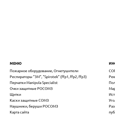
МЕНЮ
ИН
Пожарное оборудование, Огнетушители
СО
Респираторы "3М", "Spirotek" (ffp1, ffp2, ffp3)
Рек
Перчатки Manipula Specialist
Пол
Очки защитные РОСОМЗ
Мар
Щитки
Ист
Каски защитные СОМЗ
Уго
Наушники, беруши РОСОМЗ
Раз
Карта сайта
пуб