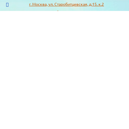
г. Москва, ул. Старобитцевская, д.15. к.2
info@sotizz.ru
+7 (499)
213-03-73
+7 (985)
366-95-44
МЕНЮ
ИНФОРМАЦИЯ
Пожарное оборудование,
СОГЛАСИЕ НА ОБРАБОТКУ
Огнетушители
ПЕРСОНАЛЬНЫХ ДАННЫХ
Респираторы "3М", "Spirotek"
Рекомендации по подбору
(ffp1, ffp2, ffp3)
фильтра к противогазу
Перчатки Manipula Specialist
Полезная информация
Очки защитные РОСОМЗ
Маркировка фильтров
Щитки
История противогаза
Каски защитные СОМЗ
Уголь активный
Наушники, беруши РОСОМЗ
Размещенные предложения на
Карта сайта
сайте не являются публичной
офертой