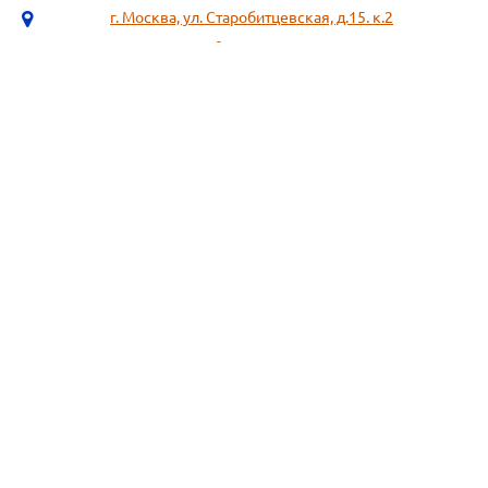
г. Москва, ул. Старобитцевская, д.15. к.2
info@sotizz.ru
+7 (499)
213-03-73
+7 (985)
366-95-44
МЕНЮ
ИНФОРМАЦИЯ
Пожарное оборудование,
СОГЛАСИЕ НА ОБРАБОТКУ
Огнетушители
ПЕРСОНАЛЬНЫХ ДАННЫХ
Респираторы "3М", "Spirotek"
Рекомендации по подбору
(ffp1, ffp2, ffp3)
фильтра к противогазу
Перчатки Manipula Specialist
Полезная информация
Очки защитные РОСОМЗ
Маркировка фильтров
Щитки
История противогаза
Каски защитные СОМЗ
Уголь активный
Наушники, беруши РОСОМЗ
Размещенные предложения на
Карта сайта
сайте не являются публичной
офертой