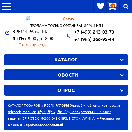
0
ПРОДАЖА ТОЛЬКО ОРГАНИЗАЦИЯМ И ИП !
ВРЕМЯ РАБОТЫ:
+7 (499)
213-03-73
Пн-Пт
с 9-00 до 18-00
+7 (985)
366-95-44
Схема проезда
КАТАЛОГ
НОВОСТИ
ОПРОС
КАТАЛОГ ТОВАРОВ
»
РЕСПИРАТОРЫ (бриз, 3м, o2, unix, нрз, руссиз,
spirotek, manulan, ffp-1, ffp-2, ffp-3)
»
Респираторы FFP2 класс
защиты (SPIROTEK, Л-200, У-2К НРЗ, ИСТОК, АЛИНА)
» Респиратор
Алина АВ противоаэрозольный