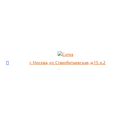
г. Москва, ул. Старобитцевская, д.15. к.2
info@sotizz.ru
+7 (499)
213-03-73
+7 (985)
366-95-44
МЕНЮ
ИНФОРМАЦИЯ
Пожарное оборудование,
СОГЛАСИЕ НА ОБРАБОТКУ
Огнетушители
ПЕРСОНАЛЬНЫХ ДАННЫХ
Респираторы "3М", "Spirotek"
Рекомендации по подбору
(ffp1, ffp2, ffp3)
фильтра к противогазу
Перчатки Manipula Specialist
Полезная информация