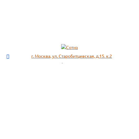
г. Москва, ул. Старобитцевская, д.15. к.2
info@sotizz.ru
+7 (499)
213-03-73
+7 (985)
366-95-44
МЕНЮ
ИНФОРМАЦИЯ
Пожарное оборудование,
СОГЛАСИЕ НА ОБРАБОТКУ
Огнетушители
ПЕРСОНАЛЬНЫХ ДАННЫХ
Респираторы "3М", "Spirotek"
Рекомендации по подбору
(ffp1, ffp2, ffp3)
фильтра к противогазу
Перчатки Manipula Specialist
Полезная информация
Очки защитные РОСОМЗ
Маркировка фильтров