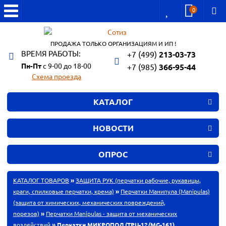
0
ПРОДАЖА ТОЛЬКО ОРГАНИЗАЦИЯМ И ИП !
ВРЕМЯ РАБОТЫ:
+7 (499)
213-03-73
Пн-Пт
с 9-00 до 18-00
+7 (985)
366-95-44
Схема проезда
КАТАЛОГ
НОВОСТИ
ОПРОС
КАТАЛОГ ТОВАРОВ
»
ЗАЩИТА РУК (перчатки рабочие, рукавицы,
краги, спилковые перчатки, крема)
»
Перчатки Манипула (Manipulas)
(защита от химических, механических повреждений,
порезов)
»
Перчатки Manipulas - защита от механических
воздействий
» Перчатки МИКРОПОЛ (ТРU-12/MG-161)